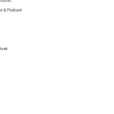
csolat
r & Podcast
elvek