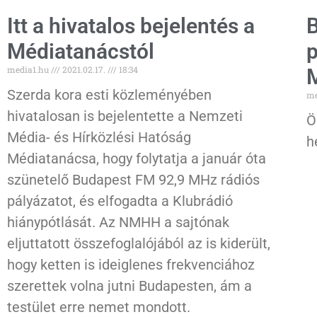
Itt a hivatalos bejelentés a
B
Médiatanácstól
p
media1.hu
2021.02.17.
18:34
Szerda kora esti közleményében
me
hivatalosan is bejelentette a Nemzeti
Ö
Média- és Hírközlési Hatóság
h
Médiatanácsa, hogy folytatja a január óta
szünetelő Budapest FM 92,9 MHz rádiós
pályázatot, és elfogadta a Klubrádió
hiánypótlását. Az NMHH a sajtónak
eljuttatott összefoglalójából az is kiderült,
hogy ketten is ideiglenes frekvenciához
szerettek volna jutni Budapesten, ám a
testület erre nemet mondott.