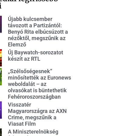
i
Újabb kulcsember
távozott a Partizántól:
Benyó Rita elbúcsúzott a
nézőktől, megszűnik az
Elemző
Új Baywatch-sorozatot
készít az RTL
„Szélsőségesnek”
minősítették az Euronews
weboldalát – az
olvasókat is büntethetik
Fehéroroszországban
Visszatér
Magyarországra az AXN
Crime, megszűnik a
Viasat Film
A Miniszterelnökség