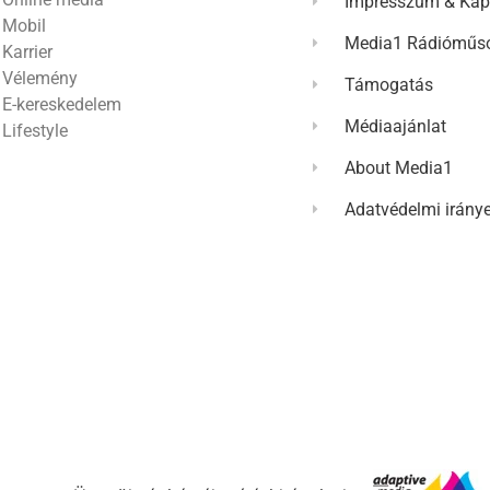
Impresszum & Kap
Mobil
Media1 Rádióműso
Karrier
Vélemény
Támogatás
E-kereskedelem
Médiaajánlat
Lifestyle
About Media1
Adatvédelmi irány