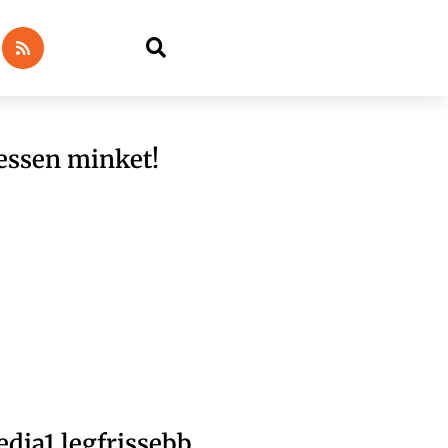
essen minket!
dia1 legfrissebb