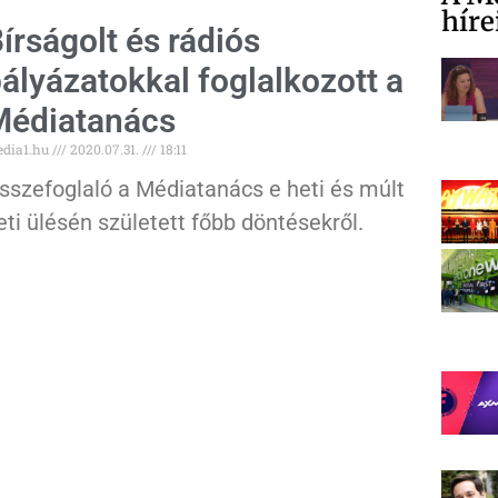
híre
írságolt és rádiós
ályázatokkal foglalkozott a
Médiatanács
dia1.hu
2020.07.31.
18:11
sszefoglaló a Médiatanács e heti és múlt
eti ülésén született főbb döntésekről.