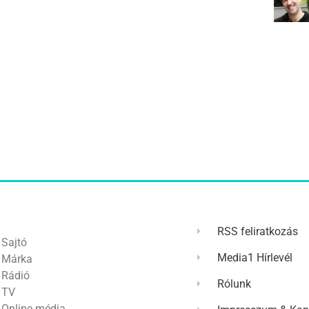
RSS feliratkozás
Sajtó
Media1 Hírlevél
Márka
Rádió
Rólunk
TV
Online média