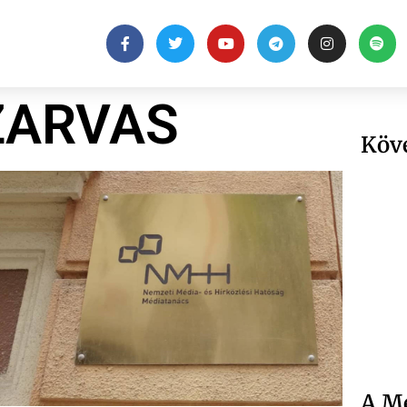
ZARVAS
Köv
A Me