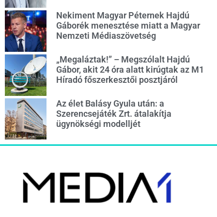
Nekiment Magyar Péternek Hajdú
Gáborék menesztése miatt a Magyar
Nemzeti Médiaszövetség
„Megaláztak!” – Megszólalt Hajdú
Gábor, akit 24 óra alatt kirúgtak az M1
Híradó főszerkesztői posztjáról
Az élet Balásy Gyula után: a
Szerencsejáték Zrt. átalakítja
ügynökségi modelljét