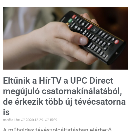
Eltűnik a HírTV a UPC Direct
megújuló csatornakínálatából,
de érkezik több új tévécsatorna
is
media1.hu
2020.12.29.
15:39
A műholdas tévészolgáltatásban elérhető