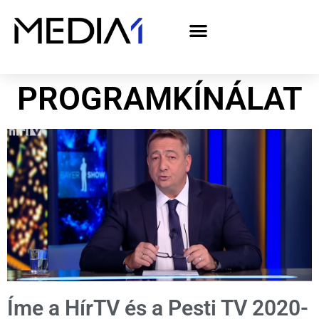
A Media1 médiaajánlata politikai hirdetőknek– országgyűlési választás 2026
PROGRAMKÍNÁLAT
Íme a HírTV és a Pesti TV 2020-