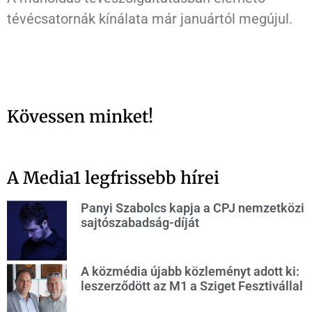
tévécsatornák kínálata már januártól megújul.
Kövessen minket!
A Media1 legfrissebb hírei
Panyi Szabolcs kapja a CPJ nemzetközi
sajtószabadság-díját
A közmédia újabb közleményt adott ki:
leszerződött az M1 a Sziget Fesztivállal