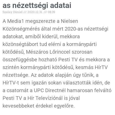
as nézettségi adatai
Szalay Dániel
2020.12.31.
08:39
A Media1 megszerezte a Nielsen
Közönségmérés által mért 2020-as nézettségi
adatokat, amiből kiderül, mekkora
közönségtábort tud elérni a kormánypárti
kötődésű, Mészáros Lőrinccel szorosan
összefüggésbe hozható Pesti TV és mekkora a
szintén kormánypárti kötődésű, kesmás HírTV
nézettsége. Az adatok alapján úgy tűnik, a
HírTV-t sem igazán sokan választották idén, de
a csatornát a UPC Directnél hamarosan felváltó
Pesti TV a Hír Televíziónál is jóval
kevesebbeket érdekel egyelőre.