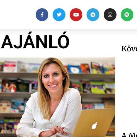
AJÁNLÓ
Köv
A Me