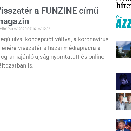
híre
isszatér a FUNZINE című
magazin
dia1.hu
2020.07.16.
12:32
egújulva, koncepciót váltva, a koronavírus
llenére visszatér a hazai médiapiacra a
rogramajánló újság nyomtatott és online
áltozatban is.