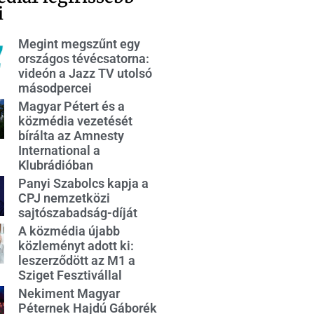
i
Megint megszűnt egy
országos tévécsatorna:
videón a Jazz TV utolsó
másodpercei
Magyar Pétert és a
közmédia vezetését
bírálta az Amnesty
International a
Klubrádióban
Panyi Szabolcs kapja a
CPJ nemzetközi
sajtószabadság-díját
A közmédia újabb
közleményt adott ki:
leszerződött az M1 a
Sziget Fesztivállal
Nekiment Magyar
Péternek Hajdú Gáborék