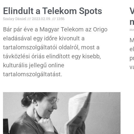
Elindult a Telekom Spots
V
Szalay Dániel
2023.02.09.
13:56
Bár pár éve a Magyar Telekom az Origo
me
eladásával egy időre kivonult a
M
tartalomszolgáltatói oldalról, most a
e
távközlési óriás elindított egy kisebb,
p
kulturális jellegű online
v
tartalomszolgáltatást.