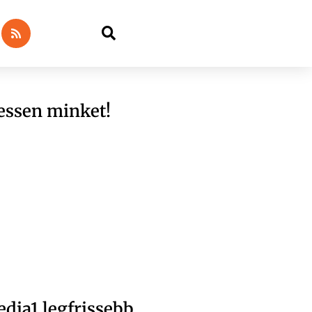
essen minket!
dia1 legfrissebb