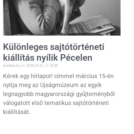
Különleges sajtótörténeti
kiállítás nyílik Pécelen
media1.hu
2019.03.12.
10:35
Kérek egy hírlapot! címmel március 15-én
nyitja meg az Újságmúzeum az egyik
legnagyobb magyarországi gyűjteményből
válogatott első tematikus sajtótörténeti
kiállítását.