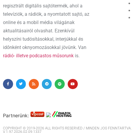
regisztrált digitális sajtótermék, ahol a
televíziók, a rádiók, a nyomtatott sajtó, az
online és a mobil média világának
aktualitásairól olvashat. Ezenkívül
helyszíni tudósításokkal, interjúkkal és
időnként oknyomozásokkal jövünk. Van
rádió- illetve podcastos műsorunk
is.
Partnerünk:
COPYRIGHT © 2019-2026 ALL RIGHTS RESERVED / MINDEN JOG FENNTARTVA. M
V 1.97.2026.02.09.1337