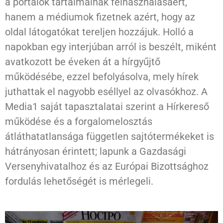
a portálok tartalmainak felhasználásáért,
hanem a médiumok fizetnek azért, hogy az
oldal látogatókat tereljen hozzájuk. Holló a
napokban egy interjúban arról is beszélt, miként
avatkozott be éveken át a hírgyűjtő
működésébe, ezzel befolyásolva, mely hírek
juthattak el nagyobb eséllyel az olvasókhoz. A
Media1 saját tapasztalatai szerint a Hírkereső
működése és a forgalomelosztás
átláthatatlansága független sajtótermékeket is
hátrányosan érintett; lapunk a Gazdasági
Versenyhivatalhoz és az Európai Bizottsághoz
fordulás lehetőségét is mérlegeli.