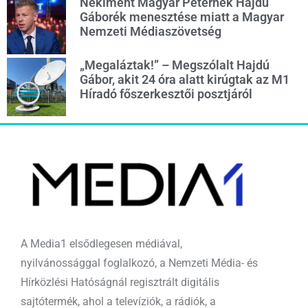
Nekiment Magyar Péternek Hajdú
Gáborék menesztése miatt a Magyar
Nemzeti Médiaszövetség
„Megaláztak!” – Megszólalt Hajdú
Gábor, akit 24 óra alatt kirúgtak az M1
Híradó főszerkesztői posztjáról
A Media1 elsődlegesen médiával,
nyilvánossággal foglalkozó, a Nemzeti Média- és
Hírközlési Hatóságnál regisztrált digitális
sajtótermék, ahol a televíziók, a rádiók, a