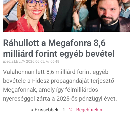
Ráhullott a Megafonra 8,6
milliárd forint egyéb bevétel
media1.hu
2026.06.01.
06:49
Valahonnan lett 8,6 milliárd forint egyéb
bevétele a Fidesz propagandáját terjesztő
Megafonnak, amely így félmilliárdos
nyereséggel zárta a 2025-ös pénzügyi évet.
« Frissebbek
1
2
Régebbiek »