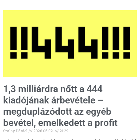
1,3 milliárdra nőtt a 444
kiadójának árbevétele –
megduplázódott az egyéb
bevétel, emelkedett a profit
Szalay Dániel
2026.06.02.
21:29