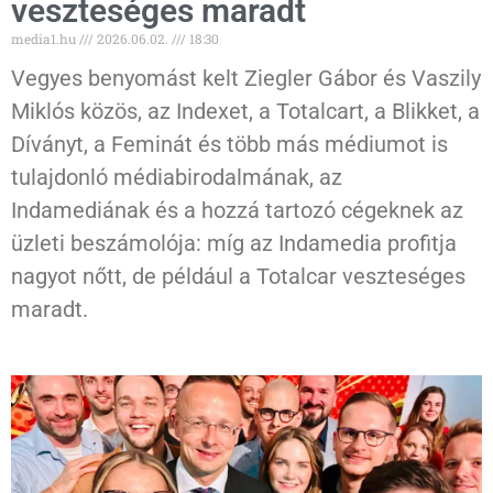
veszteséges maradt
media1.hu
2026.06.02.
18:30
Vegyes benyomást kelt Ziegler Gábor és Vaszily
Miklós közös, az Indexet, a Totalcart, a Blikket, a
Díványt, a Feminát és több más médiumot is
tulajdonló médiabirodalmának, az
Indamediának és a hozzá tartozó cégeknek az
üzleti beszámolója: míg az Indamedia profitja
nagyot nőtt, de például a Totalcar veszteséges
maradt.