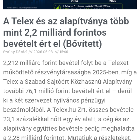
A Telex és az alapítványa több
mint 2,2 milliárd forintos
bevételt ért el (Bővített)
Szalay Dániel
2026.06.08.
15:46
2,212 milliárd forint bevétel folyt be a Telexet
működtető részvénytársaságba 2025-ben, míg a
Telex a Szabad Sajtóért Közhasznú Alapítvány
további 76,1 millió forint bevételt ért el – derül
ki a két szervezet nyilvános pénzügyi
beszámolóiból. A Telex.hu Zrt. összes bevétele
23,1 százalékkal nőtt egy év alatt, a cég és az
alapítvány együttes bevétele pedig meghaladta
a 2,28 milliárd forintot. Mutatjuk a részleteket.