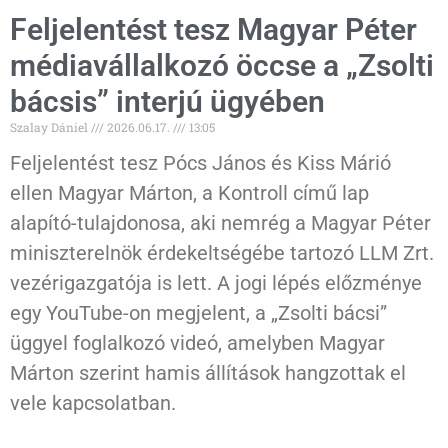
Feljelentést tesz Magyar Péter
médiavállalkozó öccse a „Zsolti
bácsis” interjú ügyében
Szalay Dániel
2026.06.17.
13:05
Feljelentést tesz Pócs János és Kiss Márió
ellen Magyar Márton, a Kontroll című lap
alapító-tulajdonosa, aki nemrég a Magyar Péter
miniszterelnök érdekeltségébe tartozó LLM Zrt.
vezérigazgatója is lett. A jogi lépés előzménye
egy YouTube-on megjelent, a „Zsolti bácsi”
üggyel foglalkozó videó, amelyben Magyar
Márton szerint hamis állítások hangzottak el
vele kapcsolatban.