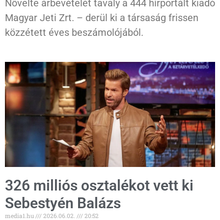
Növelte árbevételét tavaly a 444 hírportált kiadó
Magyar Jeti Zrt. – derül ki a társaság frissen
közzétett éves beszámolójából.
326 milliós osztalékot vett ki
Sebestyén Balázs
media1.hu
2026.06.02.
20:52