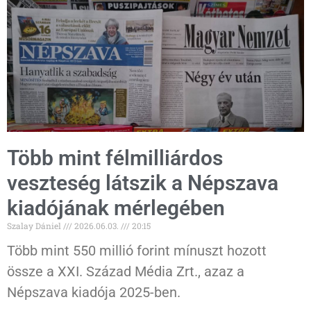
Több mint félmilliárdos
veszteség látszik a Népszava
kiadójának mérlegében
Szalay Dániel
2026.06.03.
20:15
Több mint 550 millió forint mínuszt hozott
össze a XXI. Század Média Zrt., azaz a
Népszava kiadója 2025-ben.