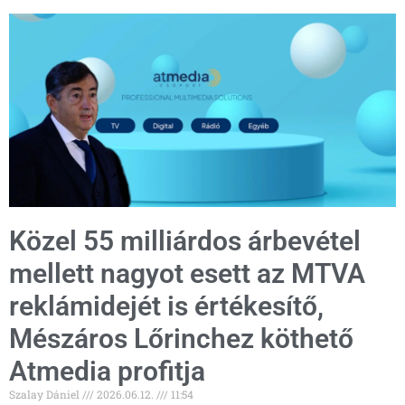
Közel 55 milliárdos árbevétel
mellett nagyot esett az MTVA
reklámidejét is értékesítő,
Mészáros Lőrinchez köthető
Atmedia profitja
Szalay Dániel
2026.06.12.
11:54