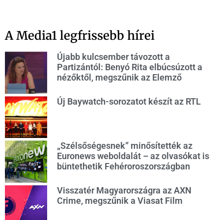
A Media1 legfrissebb hírei
Újabb kulcsember távozott a
Partizántól: Benyó Rita elbúcsúzott a
nézőktől, megszűnik az Elemző
Új Baywatch-sorozatot készít az RTL
„Szélsőségesnek” minősítették az
Euronews weboldalát – az olvasókat is
büntethetik Fehéroroszországban
Visszatér Magyarországra az AXN
Crime, megszűnik a Viasat Film