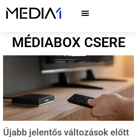
A Media1 médiaajánlata politikai hirdetőknek– országgyűlési választás 2026
MÉDIABOX CSERE
Újabb jelentős változások előtt