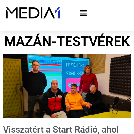
A Media1 médiaajánlata politikai hirdetőknek– országgyűlési választás 2026
MAZÁN-TESTVÉREK
Visszatért a Start Rádió, ahol