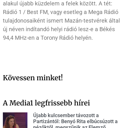
alakul újabb küzdelem a felek között. A tét:
Rádió 1 / Best FM, vagy esetleg a Mega Rádió
tulajdonosaiként ismert Mazán-testvérek által
új néven indítandó helyi rádió lesz-e a Békés
94,4 MHz-en a Torony Rádió helyén.
Kövessen minket!
A Media1 legfrissebb hírei
Újabb kulcsember távozott a
Partizántól: Benyó Rita elbúcsúzott a
nézőktől, megszűnik az Elemző