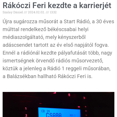
Rákóczi Feri kezdte a karrierjét
Szalay Dániel
2024.02.02.
13:32
Újra sugározza műsorát a Start Rádió, a 30 éves
múlttal rendelkező békéscsabai helyi
médiaszolgáltató, mely kényszerből
adáscsendet tartott az év első napjától fogva.
Ennél a rádiónál kezdte pályafutását több, nagy
ismertségnek örvendő rádiós műsorvezető,
köztük a jelenleg a Rádió 1 reggeli műsorában,
a Balázsékban hallható Rákóczi Feri is.