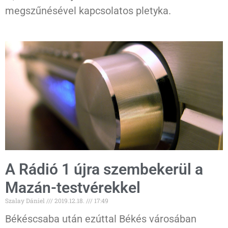
megszűnésével kapcsolatos pletyka.
A Rádió 1 újra szembekerül a
Mazán-testvérekkel
Szalay Dániel
2019.12.18.
17:49
Békéscsaba után ezúttal Békés városában