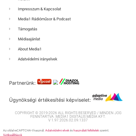
Impresszum & Kapcsolat
Media1 Rádióműsor & Podcast
Támogatás
Médiaajánlat
About Media1
Adatvédelmi irányelvek
Partnerünk:
Ügynökségi értékesítési képviselet:
COPYRIGHT © 2019-2026 ALL RIGHTS RESERVED / MINDEN JOG
FENNTARTVA. MEDIA1 DIGITÁLIS MÉDIA KFT.
V 1.97.2026.02.09.1337
Az oldal reCAPTCHA-t használ.
Adatvédelmi elvek
és
használati feltételek
szerint.
Sütibeállítások