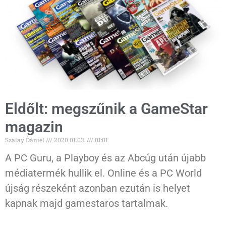
Eldőlt: megszűnik a GameStar
magazin
Szalay Dániel
2020.01.03.
01:01
A PC Guru, a Playboy és az Abcúg után újabb
médiatermék hullik el. Online és a PC World
újság részeként azonban ezután is helyet
kapnak majd gamestaros tartalmak.