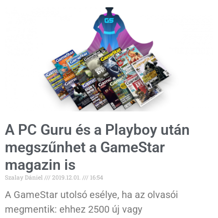
A PC Guru és a Playboy után
megszűnhet a GameStar
magazin is
Szalay Dániel
2019.12.01.
16:54
A GameStar utolsó esélye, ha az olvasói
megmentik: ehhez 2500 új vagy