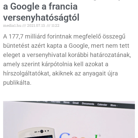
a Google a francia
versenyhatóságtól
media1.hu
2021.07.13.
11:22
A 177,7 milliárd forintnak megfelelő összegű
büntetést azért kapta a Google, mert nem tett
eleget a versenyhivatal korábbi határozatának,
amely szerint kárpótolnia kell azokat a
hírszolgáltatókat, akiknek az anyagait újra
publikálta.