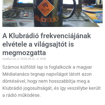
A Klubrádió frekvenciájának
elvétele a világsajtót is
megmozgatta
media1.hu
2020.09.12.
15:58
Számos külföldi lap is foglalkozik a magyar
Médiatanács tegnap napvilágot látott azon
döntésével, hogy nem hosszabbítja meg a
Klubrádió jogosultságát, és így veszélybe került
a rádió működése.