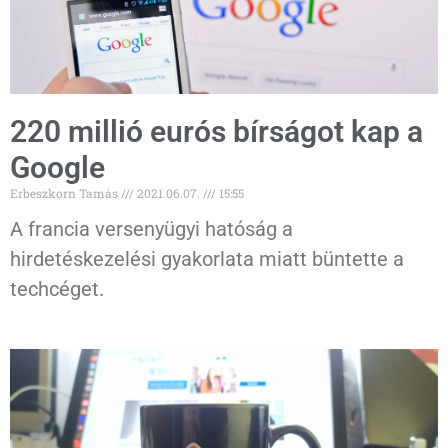
220 millió eurós bírságot kap a
Google
Erbeszkorn Tamás
2021.06.07.
15:55
A francia versenyügyi hatóság a
hirdetéskezelési gyakorlata miatt büntette a
techcéget.