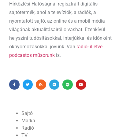
Hírközlési Hatóságnál regisztrált digitális
sajtótermék, ahol a televíziók, a rádiók, a
nyomtatott sajtó, az online és a mobil média
világának aktualitásairól olvashat. Ezenkívül
helyszíni tudósításokkal, interjúkkal és időnként
oknyomozásokkal jövünk. Van
rádió- illetve
podcastos műsorunk
is.
Sajtó
Márka
Rádió
TV