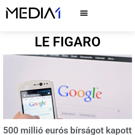
A Media1 médiaajánlata politikai hirdetőknek– országgyűlési választás 2026
LE FIGARO
500 millió eurós bírságot kapott