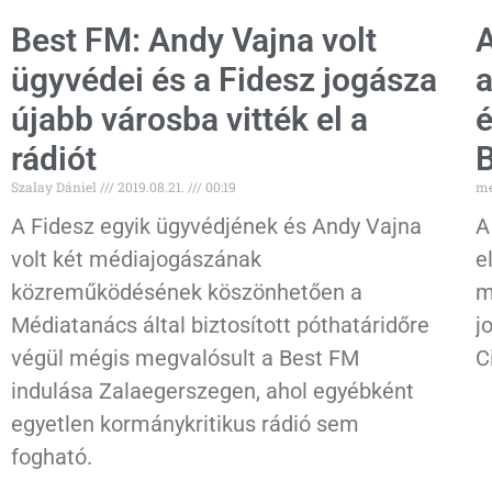
Best FM: Andy Vajna volt
A
ügyvédei és a Fidesz jogásza
a
újabb városba vitték el a
é
rádiót
B
Szalay Dániel
2019.08.21.
00:19
me
A Fidesz egyik ügyvédjének és Andy Vajna
A
volt két médiajogászának
e
közreműködésének köszönhetően a
m
Médiatanács által biztosított póthatáridőre
j
végül mégis megvalósult a Best FM
C
indulása Zalaegerszegen, ahol egyébként
egyetlen kormánykritikus rádió sem
fogható.