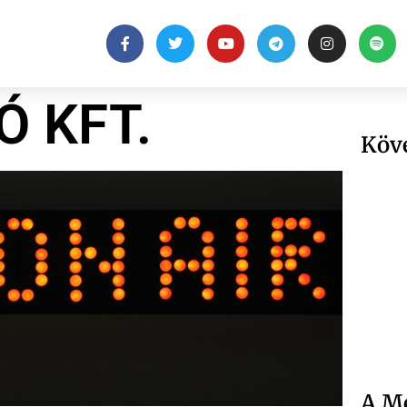
Ó KFT.
Köv
A Me