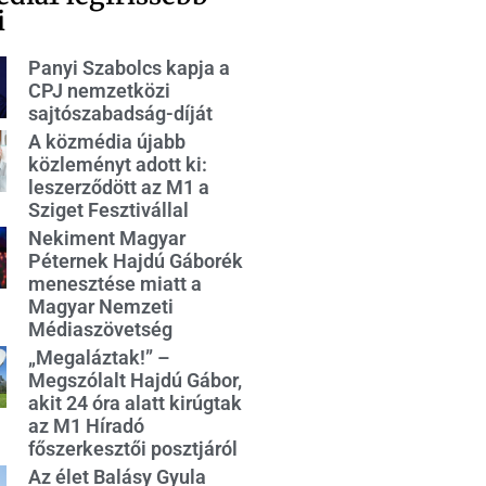
i
Panyi Szabolcs kapja a
CPJ nemzetközi
sajtószabadság-díját
A közmédia újabb
közleményt adott ki:
leszerződött az M1 a
Sziget Fesztivállal
Nekiment Magyar
Péternek Hajdú Gáborék
menesztése miatt a
Magyar Nemzeti
Médiaszövetség
„Megaláztak!” –
Megszólalt Hajdú Gábor,
akit 24 óra alatt kirúgtak
az M1 Híradó
főszerkesztői posztjáról
Az élet Balásy Gyula