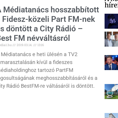
híre
 Médiatanács hosszabbított
 Fidesz-közeli Part FM-nek
s döntött a City Rádió –
est FM névváltásról
dia1.hu
2019.03.14.
13:16
 Médiatanács e heti ülésén a TV2
lmarasztalásán kívül a fideszes
édiaholdinghoz tartozó PartFM
ogosultságának meghosszabbításáról és a
ity Rádió BestFM-re váltásáról is döntött.