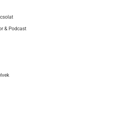
csolat
r & Podcast
elvek