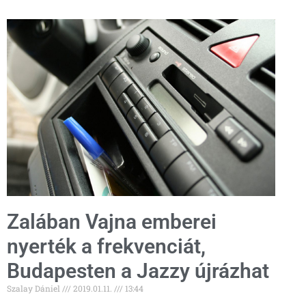
Zalában Vajna emberei
nyerték a frekvenciát,
Budapesten a Jazzy újrázhat
Szalay Dániel
2019.01.11.
13:44