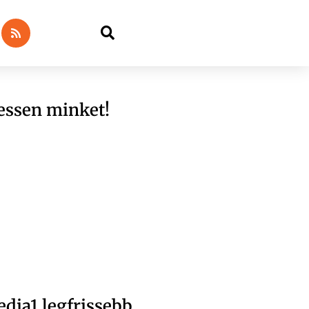
essen minket!
dia1 legfrissebb