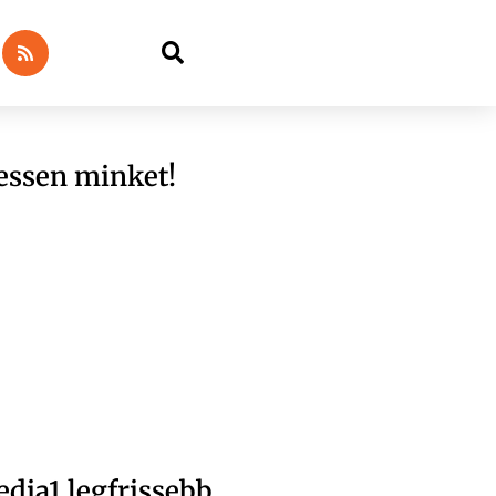
essen minket!
dia1 legfrissebb