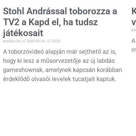
Stohl Andrással toborozza a
K
TV2 a Kapd el, ha tudsz
v
Mé
játékosait
A
media1.hu
2019.06.04.
20:33
m
A toborzóvideó alapján már sejthető az is,
hogy ki lesz a műsorvezetője az új labdás
gameshownak, amelynek kapcsán korábban
érdeklődő olvasói levelek tucatjait kaptuk.