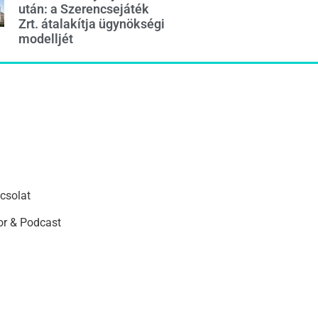
után: a Szerencsejáték
Zrt. átalakítja ügynökségi
modelljét
csolat
r & Podcast