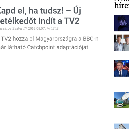
híre
apd el, ha tudsz! – Új
etélkedőt indít a TV2
száros Eszter
2019.05.07.
17:13
 TV2 hozza el Magyarországra a BBC-n
ár látható Catchpoint adaptációját.