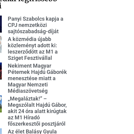
i
Panyi Szabolcs kapja a
CPJ nemzetközi
sajtószabadság-díját
A közmédia újabb
közleményt adott ki:
leszerződött az M1 a
Sziget Fesztivállal
Nekiment Magyar
Péternek Hajdú Gáborék
menesztése miatt a
Magyar Nemzeti
Médiaszövetség
„Megaláztak!” –
Megszólalt Hajdú Gábor,
akit 24 óra alatt kirúgtak
az M1 Híradó
főszerkesztői posztjáról
Az élet Balásy Gyula