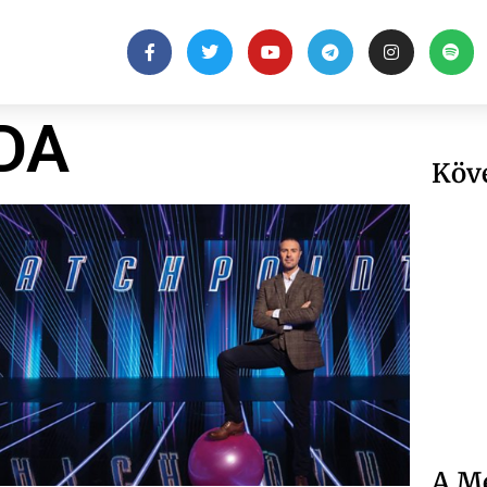
DA
Köv
A Me