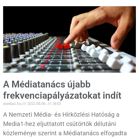
A Médiatanács újabb
frekvenciapályázatokat indít
media1.hu
2021.05.06.
19:03
A Nemzeti Média- és Hírközlési Hatóság a
Media1-hez eljuttatott csütörtök délutáni
közleménye szerint a Médiatanács elfogadta