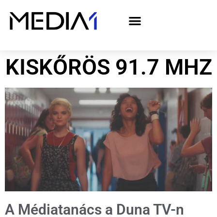
A Media1 médiaajánlata politikai hirdetőknek– országgyűlési választás 2026
KISKŐRÖS 91.7 MHZ
A Médiatanács a Duna TV-n