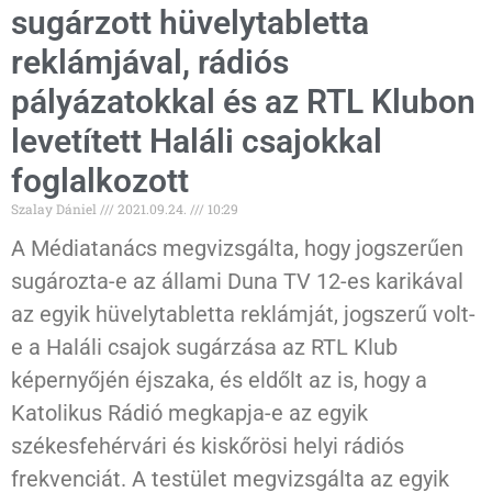
sugárzott hüvelytabletta
reklámjával, rádiós
pályázatokkal és az RTL Klubon
levetített Haláli csajokkal
foglalkozott
Szalay Dániel
2021.09.24.
10:29
A Médiatanács megvizsgálta, hogy jogszerűen
sugározta-e az állami Duna TV 12-es karikával
az egyik hüvelytabletta reklámját, jogszerű volt-
e a Haláli csajok sugárzása az RTL Klub
képernyőjén éjszaka, és eldőlt az is, hogy a
Katolikus Rádió megkapja-e az egyik
székesfehérvári és kiskőrösi helyi rádiós
frekvenciát. A testület megvizsgálta az egyik