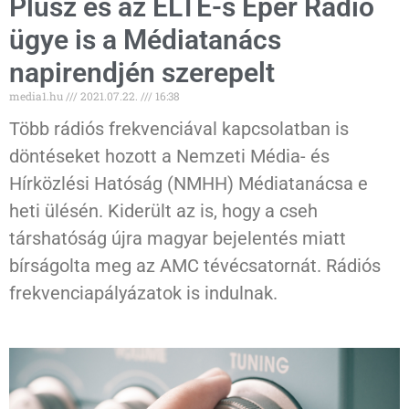
Plusz és az ELTE-s Eper Rádió
ügye is a Médiatanács
napirendjén szerepelt
media1.hu
2021.07.22.
16:38
Több rádiós frekvenciával kapcsolatban is
döntéseket hozott a Nemzeti Média- és
Hírközlési Hatóság (NMHH) Médiatanácsa e
heti ülésén. Kiderült az is, hogy a cseh
társhatóság újra magyar bejelentés miatt
bírságolta meg az AMC tévécsatornát. Rádiós
frekvenciapályázatok is indulnak.