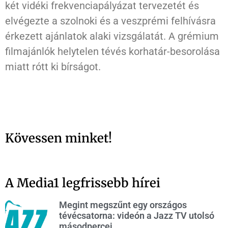
két vidéki frekvenciapályázat tervezetét és
elvégezte a szolnoki és a veszprémi felhívásra
érkezett ajánlatok alaki vizsgálatát. A grémium
filmajánlók helytelen tévés korhatár-besorolása
miatt rótt ki bírságot.
Kövessen minket!
A Media1 legfrissebb hírei
Megint megszűnt egy országos
tévécsatorna: videón a Jazz TV utolsó
másodpercei