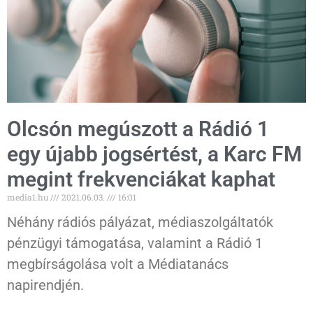
Olcsón megúszott a Rádió 1
egy újabb jogsértést, a Karc FM
megint frekvenciákat kaphat
media1.hu
2021.06.03.
16:01
Néhány rádiós pályázat, médiaszolgáltatók
pénzügyi támogatása, valamint a Rádió 1
megbírságolása volt a Médiatanács
napirendjén.