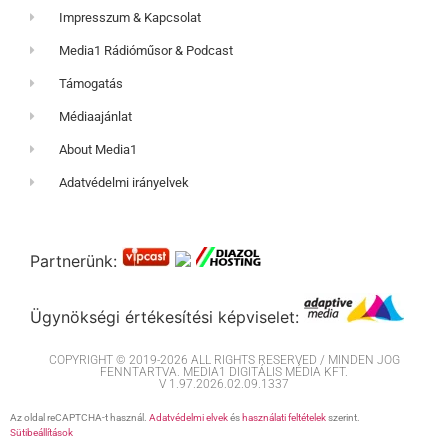
Impresszum & Kapcsolat
Media1 Rádióműsor & Podcast
Támogatás
Médiaajánlat
About Media1
Adatvédelmi irányelvek
Partnerünk:
Ügynökségi értékesítési képviselet:
COPYRIGHT © 2019-2026 ALL RIGHTS RESERVED / MINDEN JOG
FENNTARTVA. MEDIA1 DIGITÁLIS MÉDIA KFT.
V 1.97.2026.02.09.1337
Az oldal reCAPTCHA-t használ.
Adatvédelmi elvek
és
használati feltételek
szerint.
Sütibeállítások