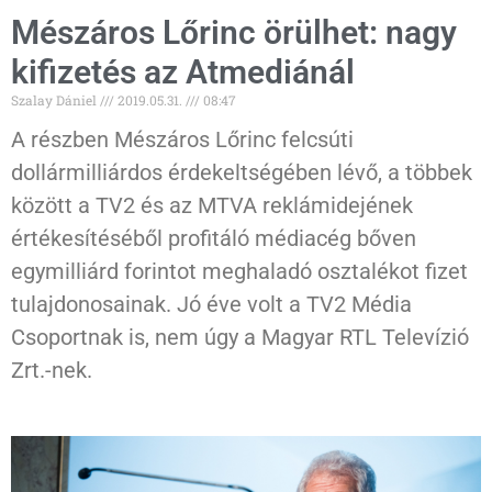
Mészáros Lőrinc örülhet: nagy
kifizetés az Atmediánál
Szalay Dániel
2019.05.31.
08:47
A részben Mészáros Lőrinc felcsúti
dollármilliárdos érdekeltségében lévő, a többek
között a TV2 és az MTVA reklámidejének
értékesítéséből profitáló médiacég bőven
egymilliárd forintot meghaladó osztalékot fizet
tulajdonosainak. Jó éve volt a TV2 Média
Csoportnak is, nem úgy a Magyar RTL Televízió
Zrt.-nek.