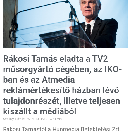
Rákosi Tamás eladta a TV2
műsorgyártó cégében, az IKO-
ban és az Atmedia
reklámértékesítő házban lévő
tulajdonrészét, illetve teljesen
kiszállt a médiából
Szalay Dániel
2019.05.03.
17:19
Rákosi Tamástól a Hunmedia Befektetési Zrt.