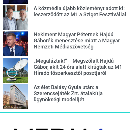
A közmédia újabb közleményt adott ki:
leszerződött az M1 a Sziget Fesztivállal
Nekiment Magyar Péternek Hajdú
Gáborék menesztése miatt a Magyar
Nemzeti Médiaszövetség
„Megaláztak!” – Megszólalt Hajdú
Gábor, akit 24 óra alatt kirúgtak az M1
Híradó főszerkesztői posztjáról
Az élet Balásy Gyula után: a
Szerencsejáték Zrt. átalakítja
ügynökségi modelljét