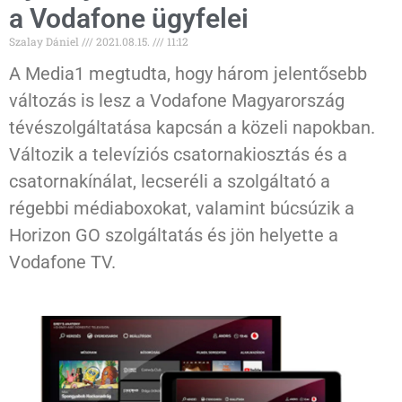
a Vodafone ügyfelei
Szalay Dániel
2021.08.15.
11:12
A Media1 megtudta, hogy három jelentősebb
változás is lesz a Vodafone Magyarország
tévészolgáltatása kapcsán a közeli napokban.
Változik a televíziós csatornakiosztás és a
csatornakínálat, lecseréli a szolgáltató a
régebbi médiaboxokat, valamint búcsúzik a
Horizon GO szolgáltatás és jön helyette a
Vodafone TV.