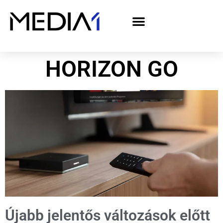
A Media1 médiaajánlata politikai hirdetőknek– országgyűlési választás 2026
HORIZON GO
Újabb jelentős változások előtt