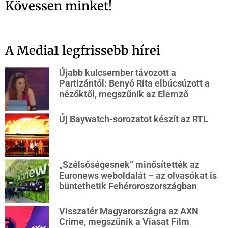
Kövessen minket!
A Media1 legfrissebb hírei
Újabb kulcsember távozott a
Partizántól: Benyó Rita elbúcsúzott a
nézőktől, megszűnik az Elemző
Új Baywatch-sorozatot készít az RTL
„Szélsőségesnek” minősítették az
Euronews weboldalát – az olvasókat is
büntethetik Fehéroroszországban
Visszatér Magyarországra az AXN
Crime, megszűnik a Viasat Film