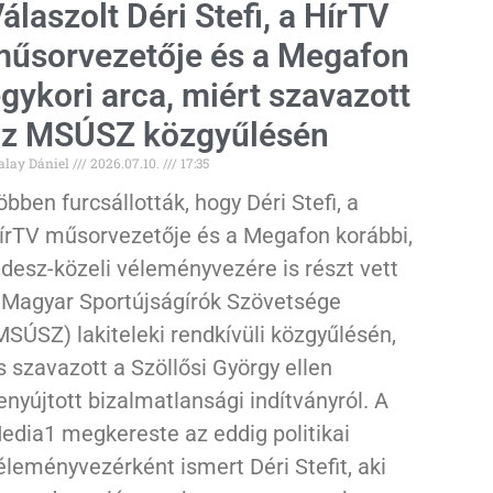
álaszolt Déri Stefi, a HírTV
űsorvezetője és a Megafon
gykori arca, miért szavazott
az MSÚSZ közgyűlésén
alay Dániel
2026.07.10.
17:35
öbben furcsállották, hogy Déri Stefi, a
írTV műsorvezetője és a Megafon korábbi,
idesz-közeli véleményvezére is részt vett
 Magyar Sportújságírók Szövetsége
MSÚSZ) lakiteleki rendkívüli közgyűlésén,
s szavazott a Szöllősi György ellen
enyújtott bizalmatlansági indítványról. A
edia1 megkereste az eddig politikai
éleményvezérként ismert Déri Stefit, aki