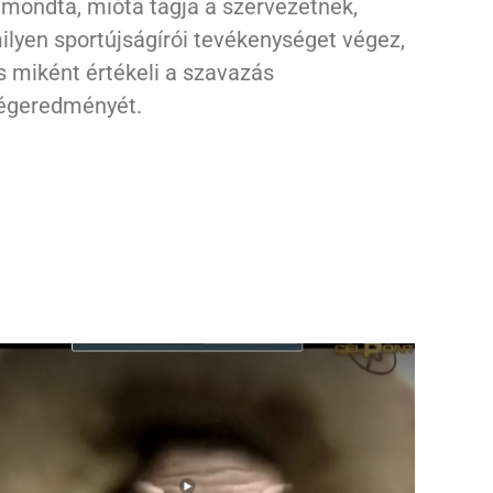
lmondta, mióta tagja a szervezetnek,
ilyen sportújságírói tevékenységet végez,
s miként értékeli a szavazás
égeredményét.