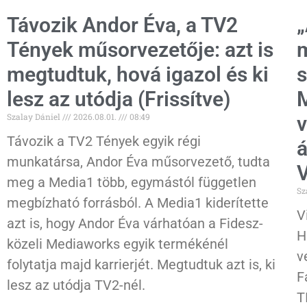
Távozik Andor Éva, a TV2
„
Tények műsorvezetője: azt is
m
megtudtuk, hová igazol és ki
s
lesz az utódja (Frissítve)
M
Szalay Dániel
2026.08.01.
08:49
v
Távozik a TV2 Tények egyik régi
á
munkatársa, Andor Éva műsorvezető, tudta
V
meg a Media1 több, egymástól független
Sz
megbízható forrásból. A Media1 kiderítette
V
azt is, hogy Andor Éva várhatóan a Fidesz-
H
közeli Mediaworks egyik termékénél
v
folytatja majd karrierjét. Megtudtuk azt is, ki
F
lesz az utódja TV2-nél.
T