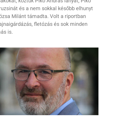
iákokat, köztük Pikó András lányát, Pikó
ruzsinát és a nem sokkal később elhunyt
ózsa Milánt támadta. Volt a riportban
ajnaigárdázás, fletózás és sok minden
ás is.