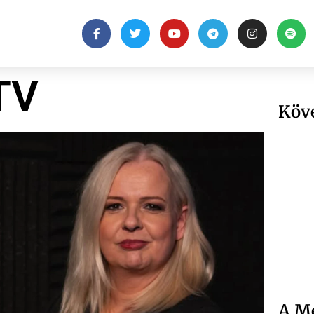
TV
Köv
A Me