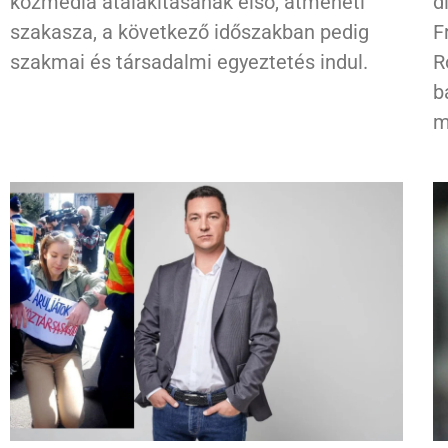
közmédia átalakításának első, átmeneti
d
szakasza, a következő időszakban pedig
F
szakmai és társadalmi egyeztetés indul.
R
b
m