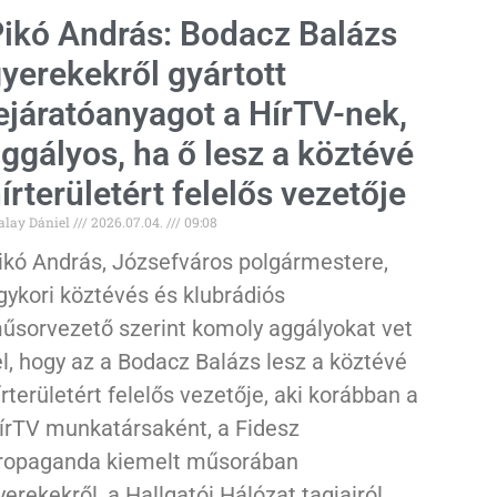
ikó András: Bodacz Balázs
yerekekről gyártott
ejáratóanyagot a HírTV-nek,
ggályos, ha ő lesz a köztévé
írterületért felelős vezetője
alay Dániel
2026.07.04.
09:08
ikó András, Józsefváros polgármestere,
gykori köztévés és klubrádiós
űsorvezető szerint komoly aggályokat vet
el, hogy az a Bodacz Balázs lesz a köztévé
írterületért felelős vezetője, aki korábban a
írTV munkatársaként, a Fidesz
ropaganda kiemelt műsorában
yerekekről, a Hallgatói Hálózat tagjairól,