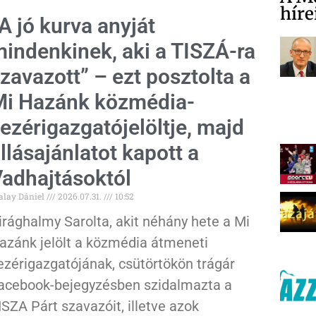
híre
A jó kurva anyját
indenkinek, aki a TISZÁ-ra
zavazott” – ezt posztolta a
i Hazánk közmédia-
ezérigazgatójelöltje, majd
llásajánlatot kapott a
adhajtásoktól
alay Dániel
2026.07.31.
10:52
irághalmy Sarolta, akit néhány hete a Mi
azánk jelölt a közmédia átmeneti
ezérigazgatójának, csütörtökön trágár
acebook-bejegyzésben szidalmazta a
ISZA Párt szavazóit, illetve azok