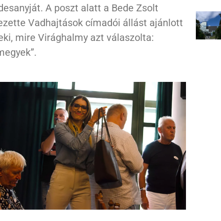
desanyját. A poszt alatt a Bede Zsolt
ezette Vadhajtások címadói állást ajánlott
eki, mire Virághalmy azt válaszolta:
megyek”.