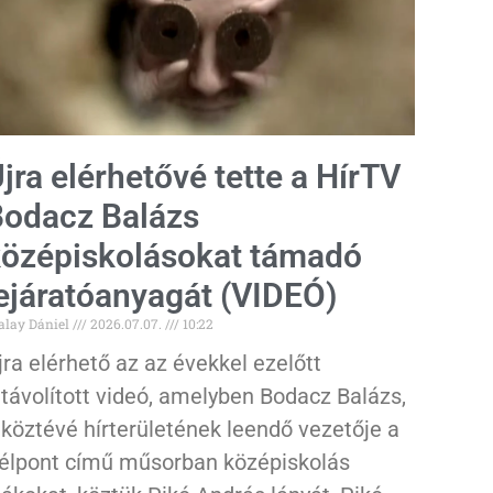
jra elérhetővé tette a HírTV
odacz Balázs
özépiskolásokat támadó
ejáratóanyagát (VIDEÓ)
alay Dániel
2026.07.07.
10:22
jra elérhető az az évekkel ezelőtt
ltávolított videó, amelyben Bodacz Balázs,
 köztévé hírterületének leendő vezetője a
élpont című műsorban középiskolás