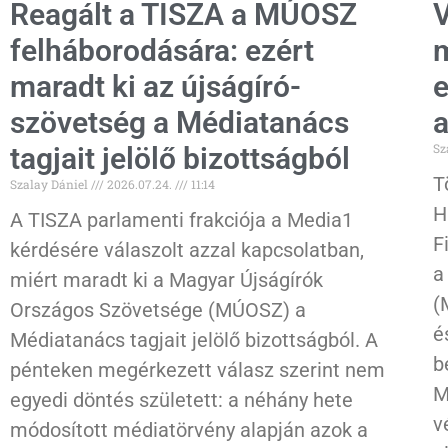
Reagált a TISZA a MÚOSZ
V
felháborodására: ezért
m
maradt ki az újságíró-
e
szövetség a Médiatanács
Sz
tagjait jelölő bizottságból
T
Szalay Dániel
2026.07.24.
11:14
H
A TISZA parlamenti frakciója a Media1
F
kérdésére válaszolt azzal kapcsolatban,
a
miért maradt ki a Magyar Újságírók
(
Országos Szövetsége (MÚOSZ) a
é
Médiatanács tagjait jelölő bizottságból. A
b
pénteken megérkezett válasz szerint nem
M
egyedi döntés született: a néhány hete
v
módosított médiatörvény alapján azok a