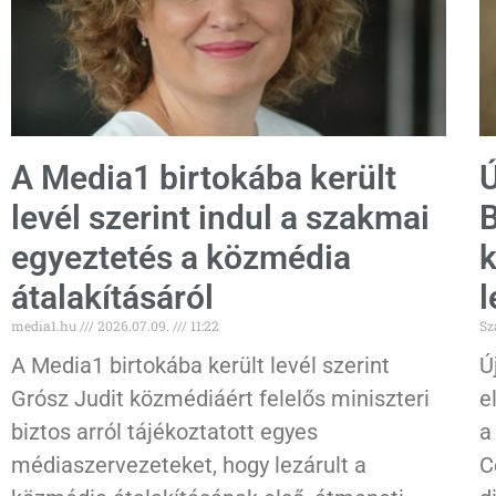
A Media1 birtokába került
Ú
levél szerint indul a szakmai
B
egyeztetés a közmédia
k
átalakításáról
l
media1.hu
2026.07.09.
11:22
Sz
A Media1 birtokába került levél szerint
Ú
Grósz Judit közmédiáért felelős miniszteri
e
biztos arról tájékoztatott egyes
a
médiaszervezeteket, hogy lezárult a
C