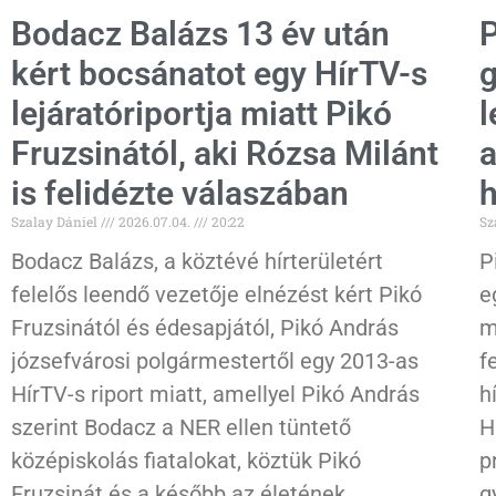
Bodacz Balázs 13 év után
P
kért bocsánatot egy HírTV-s
g
lejáratóriportja miatt Pikó
l
Fruzsinától, aki Rózsa Milánt
a
is felidézte válaszában
h
Szalay Dániel
2026.07.04.
20:22
Sz
Bodacz Balázs, a köztévé hírterületért
P
felelős leendő vezetője elnézést kért Pikó
e
Fruzsinától és édesapjától, Pikó András
m
józsefvárosi polgármestertől egy 2013-as
f
HírTV-s riport miatt, amellyel Pikó András
h
szerint Bodacz a NER ellen tüntető
H
középiskolás fiatalokat, köztük Pikó
p
Fruzsinát és a később az életének
g