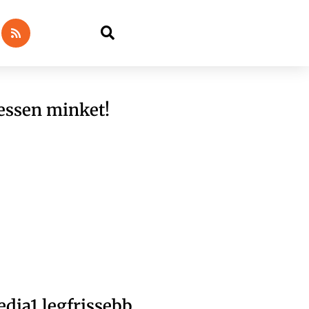
essen minket!
dia1 legfrissebb