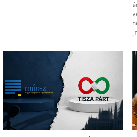
é
v
n
„