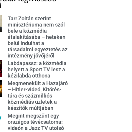
i
Tarr Zoltán szerint
minisztériuma nem szól
bele a közmédia
átalakításába – heteken
belül indulhat a
társadalmi egyeztetés az
intézmény jövőjéről
Labdapassz: a közmédia
helyett a Sport TV lesz a
kézilabda otthona
Megmenekült a Hazajáró
– Hitler-videó, Kitörés-
túra és százmilliós
közmédiás üzletek a
készítők múltjában
Megint megszűnt egy
országos tévécsatorna:
videón a Jazz TV utolsó