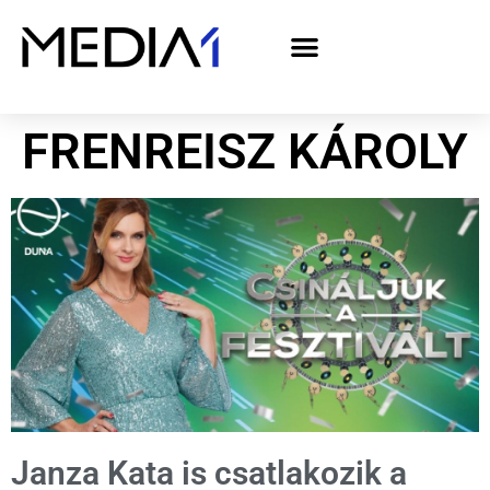
A Media1 médiaajánlata politikai hirdetőknek– országgyűlési választás 2026
FRENREISZ KÁROLY
Janza Kata is csatlakozik a