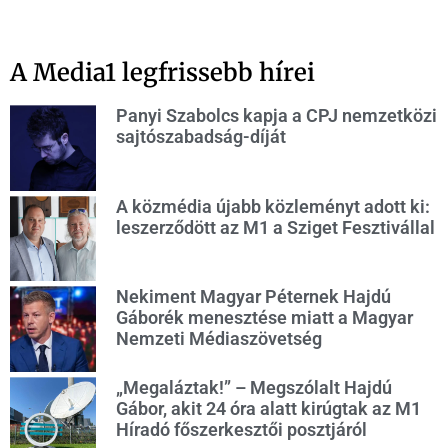
A Media1 legfrissebb hírei
Panyi Szabolcs kapja a CPJ nemzetközi
sajtószabadság-díját
A közmédia újabb közleményt adott ki:
leszerződött az M1 a Sziget Fesztivállal
Nekiment Magyar Péternek Hajdú
Gáborék menesztése miatt a Magyar
Nemzeti Médiaszövetség
„Megaláztak!” – Megszólalt Hajdú
Gábor, akit 24 óra alatt kirúgtak az M1
Híradó főszerkesztői posztjáról