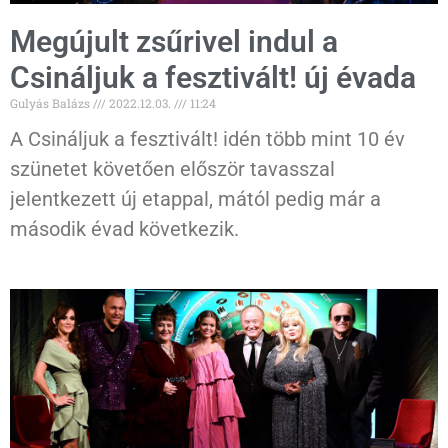
Megújult zsűrivel indul a
Csináljuk a fesztivált! új évada
Gulyás Balázs
2022.12.03.
11:24
A Csináljuk a fesztivált! idén több mint 10 év
szünetet követően először tavasszal
jelentkezett új etappal, mától pedig már a
második évad következik.