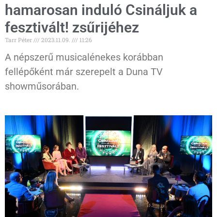
hamarosan induló Csináljuk a
fesztivált! zsűrijéhez
Tarr Péter
2023.11.09.
11:26
A népszerű musicalénekes korábban
fellépőként már szerepelt a Duna TV
showműsorában.