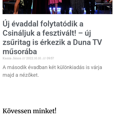
Új évaddal folytatódik a
Csináljuk a fesztivált! – új
zsűritag is érkezik a Duna TV
műsorába
Kasza János
2022.10.10.
09:57
A második évadban két különkiadás is várja
majd a nézőket.
Kövessen minket!