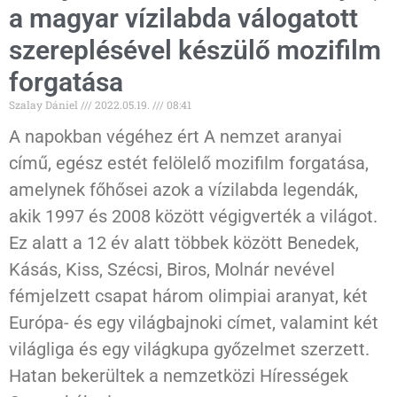
a magyar vízilabda válogatott
szereplésével készülő mozifilm
forgatása
Szalay Dániel
2022.05.19.
08:41
A napokban végéhez ért A nemzet aranyai
című, egész estét felölelő mozifilm forgatása,
amelynek főhősei azok a vízilabda legendák,
akik 1997 és 2008 között végigverték a világot.
Ez alatt a 12 év alatt többek között Benedek,
Kásás, Kiss, Szécsi, Biros, Molnár nevével
fémjelzett csapat három olimpiai aranyat, két
Európa- és egy világbajnoki címet, valamint két
világliga és egy világkupa győzelmet szerzett.
Hatan bekerültek a nemzetközi Hírességek