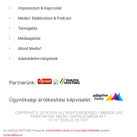
Impresszum & Kapcsolat
Media1 Rádióműsor & Podcast
Támogatás
Médiaajánlat
About Media1
Adatvédelmi irányelvek
Partnerünk:
Ügynökségi értékesítési képviselet:
COPYRIGHT © 2019-2026 ALL RIGHTS RESERVED / MINDEN JOG
FENNTARTVA. MEDIA1 DIGITÁLIS MÉDIA KFT.
V 1.97.2026.02.09.1337
Az oldal reCAPTCHA-t használ.
Adatvédelmi elvek
és
használati feltételek
szerint.
Sütibeállítások