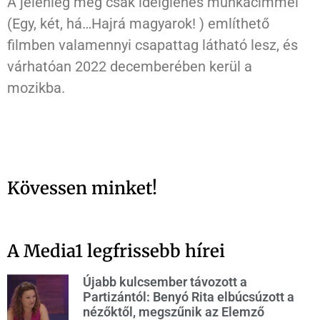
A jelenleg még csak ideiglenes munkacímmel
(Egy, két, há…Hajrá magyarok! ) említhető
filmben valamennyi csapattag látható lesz, és
várhatóan 2022 decemberében kerül a
mozikba.
Kövessen minket!
A Media1 legfrissebb hírei
Újabb kulcsember távozott a
Partizántól: Benyó Rita elbúcsúzott a
nézőktől, megszűnik az Elemző