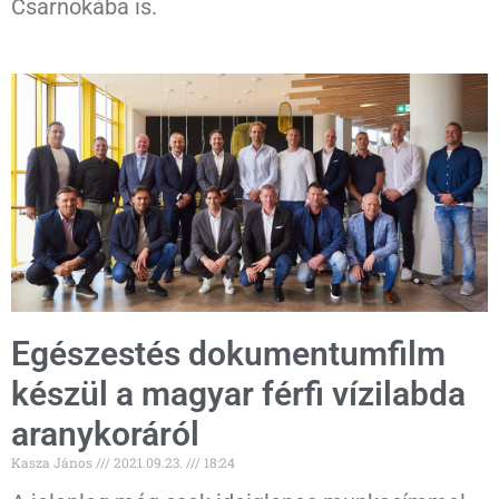
Csarnokába is.
Egészestés dokumentumfilm
készül a magyar férfi vízilabda
aranykoráról
Kasza János
2021.09.23.
18:24