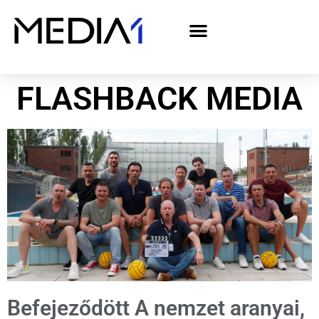
A Media1 médiaajánlata politikai hirdetőknek– országgyűlési választás 2026
FLASHBACK MEDIA
Befejeződött A nemzet aranyai,