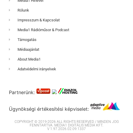
Media1 Hírlevél
Rólunk
Impresszum & Kapcsolat
Media1 Rádióműsor & Podcast
Támogatás
Médiaajánlat
About Media1
Adatvédelmi irányelvek
Partnerünk:
Ügynökségi értékesítési képviselet:
COPYRIGHT © 2019-2026 ALL RIGHTS RESERVED / MINDEN JOG
FENNTARTVA. MEDIA1 DIGITÁLIS MÉDIA KFT.
V 1.97.2026.02.09.1337