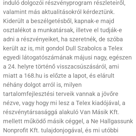
induló dolgozói részvényprogram részleteiről,
valamint más aktualitásokról kérdeztünk.
Kiderült a beszélgetésből, kapnak-e majd
osztalékot a munkatársak, illetve el tudják-e
adni a részvényeiket, ha szeretnék, de szóba
került az is, mit gondol Dull Szabolcs a Telex
egyedi látogatószámának májusi nagy, egészen
a 24. helyre történő visszacsúszásáról, ami
miatt a 168.hu is előzte a lapot, és elárult
néhány dolgot arról is, milyen
tartalomfejlesztési terveik vannak a jövőre
nézve, vagy hogy mi lesz a Telex kiadójával, a
részvénytársasággá alakuló Van Másik Kft.
mellett működő másik céggel, a Ne Hallgassunk
Nonprofit Kft. tulajdonjogával, és mi utóbbi