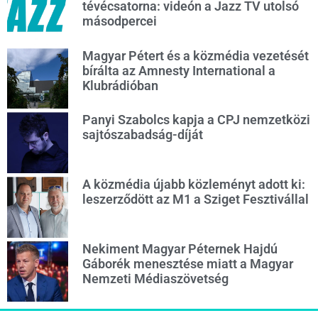
tévécsatorna: videón a Jazz TV utolsó
másodpercei
Magyar Pétert és a közmédia vezetését
bírálta az Amnesty International a
Klubrádióban
Panyi Szabolcs kapja a CPJ nemzetközi
sajtószabadság-díját
A közmédia újabb közleményt adott ki:
leszerződött az M1 a Sziget Fesztivállal
Nekiment Magyar Péternek Hajdú
Gáborék menesztése miatt a Magyar
Nemzeti Médiaszövetség