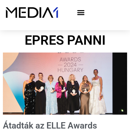
A Media1 médiaajánlata politikai hirdetőknek– országgyűlési választás 2026
EPRES PANNI
Átadták az ELLE Awards