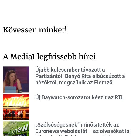
Kövessen minket!
A Media1 legfrissebb hírei
Újabb kulcsember távozott a
Partizántól: Benyó Rita elbúcsúzott a
nézőktől, megszűnik az Elemző
Új Baywatch-sorozatot készít az RTL
„Szélsőségesnek” minősítették az
Euronews weboldalát – az olvasókat is