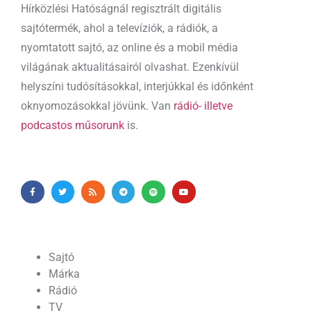
Hírközlési Hatóságnál regisztrált digitális
sajtótermék, ahol a televíziók, a rádiók, a
nyomtatott sajtó, az online és a mobil média
világának aktualitásairól olvashat. Ezenkívül
helyszíni tudósításokkal, interjúkkal és időnként
oknyomozásokkal jövünk. Van
rádió- illetve
podcastos műsorunk
is.
Sajtó
Márka
Rádió
TV