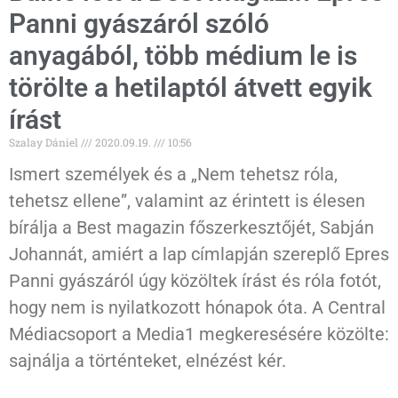
Panni gyászáról szóló
anyagából, több médium le is
törölte a hetilaptól átvett egyik
írást
Szalay Dániel
2020.09.19.
10:56
Ismert személyek és a „Nem tehetsz róla,
tehetsz ellene”, valamint az érintett is élesen
bírálja a Best magazin főszerkesztőjét, Sabján
Johannát, amiért a lap címlapján szereplő Epres
Panni gyászáról úgy közöltek írást és róla fotót,
hogy nem is nyilatkozott hónapok óta. A Central
Médiacsoport a Media1 megkeresésére közölte:
sajnálja a történteket, elnézést kér.