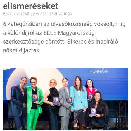
elismeréseket
Bugyinszki György
2024.05.31.
10:22
6 kategóriában az olvasóközönség voksolt, míg
a különdíjról az ELLE Magyarország
szerkesztősége döntött. Sikeres és inspiráló
nőket díjaztak.