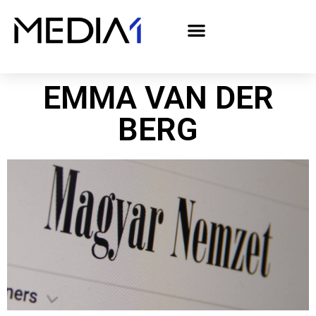
A Media1 médiaajánlata politikai hirdetőknek– országgyűlési választás 2026
EMMA VAN DER
BERG