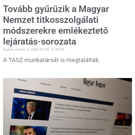
Tovább gyűrűzik a Magyar
Nemzet titkosszolgálati
módszerekre emlékeztető
lejáratás-sorozata
Kasza János
2022.03.25.
08:28
A TASZ munkatársát is megtalálták.