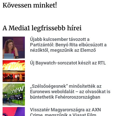
Kövessen minket!
A Media1 legfrissebb hírei
Újabb kulcsember távozott a
Partizántól: Benyó Rita elbúcsúzott a
nézőktől, megszűnik az Elemző
Új Baywatch-sorozatot készít az RTL
„Szélsőségesnek” minősítették az
Euronews weboldalát – az olvasókat is
büntethetik Fehéroroszországban
Visszatér Magyarországra az AXN
Crime, megszűnik a Viasat Film