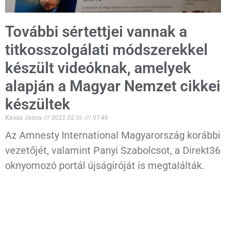
További sértettjei vannak a
titkosszolgálati módszerekkel
készült videóknak, amelyek
alapján a Magyar Nemzet cikkei
készültek
Kasza János
2022.02.10.
07:49
Az Amnesty International Magyarország korábbi
vezetőjét, valamint Panyi Szabolcsot, a Direkt36
oknyomozó portál újságíróját is megtalálták.