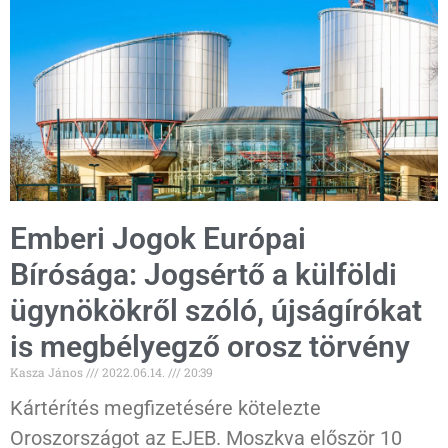
Emberi Jogok Európai
Bírósága: Jogsértő a külföldi
ügynökökről szóló, újságírókat
is megbélyegző orosz törvény
Kasza János
2022.06.14.
20:39
Kártérítés megfizetésére kötelezte
Oroszországot az EJEB. Moszkva először 10