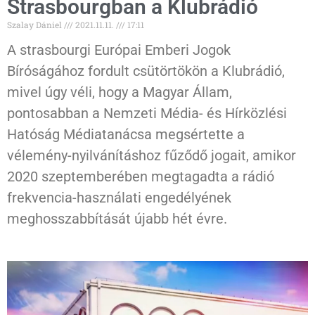
Strasbourgban a Klubrádió
Szalay Dániel
2021.11.11.
17:11
A strasbourgi Európai Emberi Jogok
Bíróságához fordult csütörtökön a Klubrádió,
mivel úgy véli, hogy a Magyar Állam,
pontosabban a Nemzeti Média- és Hírközlési
Hatóság Médiatanácsa megsértette a
vélemény-nyilvánításhoz fűződő jogait, amikor
2020 szeptemberében megtagadta a rádió
frekvencia-használati engedélyének
meghosszabbítását újabb hét évre.