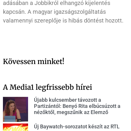
adásában a Jobbikról elhangzó kijelentés
kapcsán. A magyar igazságszolgáltatás
valamennyi szereplője is hibás döntést hozott.
Kövessen minket!
A Media1 legfrissebb hírei
Újabb kulcsember távozott a
Partizántól: Benyó Rita elbúcsúzott a
nézőktől, megszűnik az Elemző
Új Baywatch-sorozatot készít az RTL