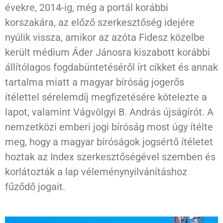
évekre, 2014-ig, még a portál korábbi
korszakára, az előző szerkesztőség idejére
nyúlik vissza, amikor az azóta Fidesz közelbe
került médium Áder Jánosra kiszabott korábbi
állítólagos fogdabüntetéséről írt cikket és annak
tartalma miatt a magyar bíróság jogerős
ítélettel sérelemdíj megfizetésére kötelezte a
lapot, valamint Vágvölgyi B. András újságírót. A
nemzetközi emberi jogi bíróság most úgy ítélte
meg, hogy a magyar bíróságok jogsértő ítéletet
hoztak az Index szerkesztőségével szemben és
korlátozták a lap véleménynyilvánításhoz
fűződő jogait.