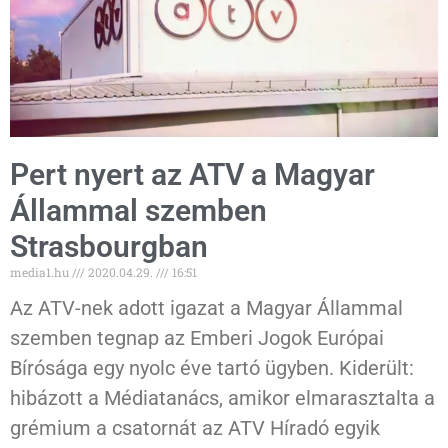
Pert nyert az ATV a Magyar
Állammal szemben
Strasbourgban
media1.hu
2020.04.29.
16:51
Az ATV-nek adott igazat a Magyar Állammal
szemben tegnap az Emberi Jogok Európai
Bírósága egy nyolc éve tartó ügyben. Kiderült:
hibázott a Médiatanács, amikor elmarasztalta a
grémium a csatornát az ATV Híradó egyik