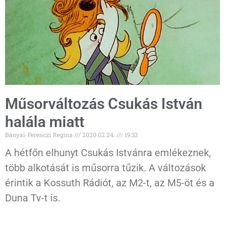
Műsorváltozás Csukás István
halála miatt
Bányai-Ferenczi Regina
2020.02.24.
19:33
A hétfőn elhunyt Csukás Istvánra emlékeznek,
több alkotását is műsorra tűzik. A változások
érintik a Kossuth Rádiót, az M2-t, az M5-öt és a
Duna Tv-t is.