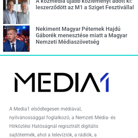
A közmédia újabb közleményt adott ki:
leszerződött az M1 a Sziget Fesztivállal
Nekiment Magyar Péternek Hajdú
Gáborék menesztése miatt a Magyar
Nemzeti Médiaszövetség
A Media1 elsődlegesen médiával,
nyilvánossággal foglalkozó, a Nemzeti Média- és
Hírközlési Hatóságnál regisztrált digitális
sajtótermék, ahol a televíziók, a rádiók, a