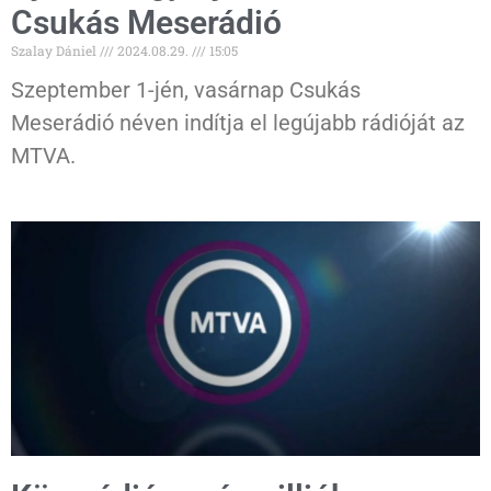
Csukás Meserádió
Szalay Dániel
2024.08.29.
15:05
Szeptember 1-jén, vasárnap Csukás
Meserádió néven indítja el legújabb rádióját az
MTVA.