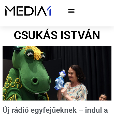
A Media1 médiaajánlata politikai hirdetőknek– országgyűlési választás 2026
CSUKÁS ISTVÁN
Új rádió egyfejűeknek – indul a