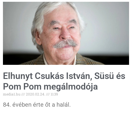
Elhunyt Csukás István, Süsü és
Pom Pom megálmodója
media1.hu
2020.02.24.
11:39
84. évében érte őt a halál.