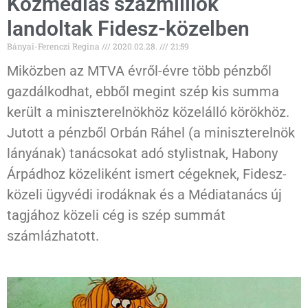
Közmédiás százmilliók
landoltak Fidesz-közelben
Bányai-Ferenczi Regina
2020.02.28.
21:59
Miközben az MTVA évről-évre több pénzből
gazdálkodhat, ebből megint szép kis summa
került a miniszterelnökhöz közelálló körökhöz.
Jutott a pénzből Orbán Ráhel (a miniszterelnök
lányának) tanácsokat adó stylistnak, Habony
Árpádhoz közeliként ismert cégeknek, Fidesz-
közeli ügyvédi irodáknak és a Médiatanács új
tagjához közeli cég is szép summát
számlázhatott.