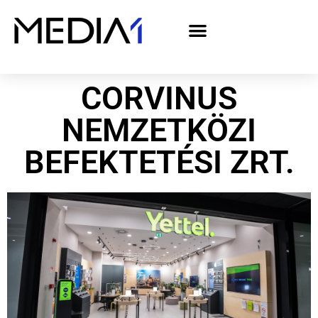
A Media1 médiaajánlata politikai hirdetőknek– országgyűlési választás 2026
CORVINUS
NEMZETKÖZI
BEFEKTETÉSI ZRT.