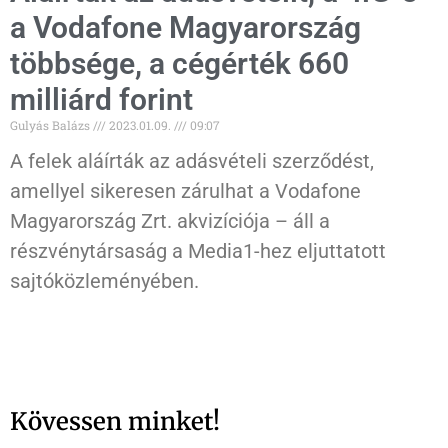
a Vodafone Magyarország
többsége, a cégérték 660
milliárd forint
Gulyás Balázs
2023.01.09.
09:07
A felek aláírták az adásvételi szerződést,
amellyel sikeresen zárulhat a Vodafone
Magyarország Zrt. akvizíciója – áll a
részvénytársaság a Media1-hez eljuttatott
sajtóközleményében.
Kövessen minket!