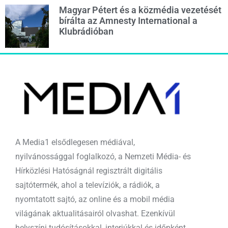
Magyar Pétert és a közmédia vezetését
bírálta az Amnesty International a
Klubrádióban
A Media1 elsődlegesen médiával,
nyilvánossággal foglalkozó, a Nemzeti Média- és
Hírközlési Hatóságnál regisztrált digitális
sajtótermék, ahol a televíziók, a rádiók, a
nyomtatott sajtó, az online és a mobil média
világának aktualitásairól olvashat. Ezenkívül
helyszíni tudósításokkal, interjúkkal és időnként