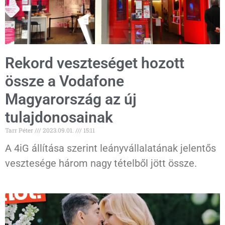
Rekord veszteséget hozott
össze a Vodafone
Magyarország az új
tulajdonosainak
Tarr Péter
2023.09.01.
15:11
A 4iG állítása szerint leányvállalatának jelentős
vesztesége három nagy tételből jött össze.