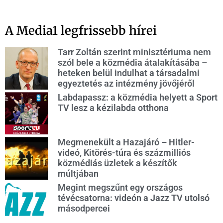
A Media1 legfrissebb hírei
Tarr Zoltán szerint minisztériuma nem
szól bele a közmédia átalakításába –
heteken belül indulhat a társadalmi
egyeztetés az intézmény jövőjéről
Labdapassz: a közmédia helyett a Sport
TV lesz a kézilabda otthona
Megmenekült a Hazajáró – Hitler-
videó, Kitörés-túra és százmilliós
közmédiás üzletek a készítők
múltjában
Megint megszűnt egy országos
tévécsatorna: videón a Jazz TV utolsó
másodpercei