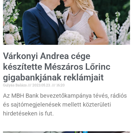
Várkonyi Andrea cége
készítette Mészáros Lőrinc
gigabankjának reklámjait
Gulyás Balázs
2023.05.23.
16:20
Az MBH Bank bevezetőkampánya tévés, rádiós
és sajtómegjelenések mellett közterületi
hirdetéseken is fut.