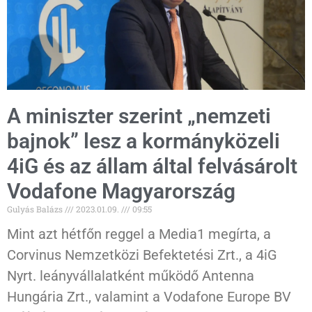
A miniszter szerint „nemzeti
bajnok” lesz a kormányközeli
4iG és az állam által felvásárolt
Vodafone Magyarország
Gulyás Balázs
2023.01.09.
09:55
Mint azt hétfőn reggel a Media1 megírta, a
Corvinus Nemzetközi Befektetési Zrt., a 4iG
Nyrt. leányvállalatként működő Antenna
Hungária Zrt., valamint a Vodafone Europe BV