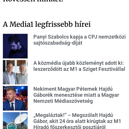
A Media1 legfrissebb hírei
Panyi Szabolcs kapja a CPJ nemzetközi
sajtószabadság-díját
A közmédia újabb közleményt adott ki:
leszerződött az M1 a Sziget Fesztivállal
Nekiment Magyar Péternek Hajdú
Gáborék menesztése miatt a Magyar
Nemzeti Médiaszövetség
„Megaláztak!” – Megszólalt Hajdú
Gábor, akit 24 óra alatt kirúgtak az M1
Híradó főszerkesztői posztjáról