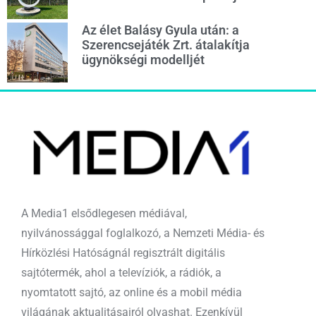
Az élet Balásy Gyula után: a
Szerencsejáték Zrt. átalakítja
ügynökségi modelljét
A Media1 elsődlegesen médiával,
nyilvánossággal foglalkozó, a Nemzeti Média- és
Hírközlési Hatóságnál regisztrált digitális
sajtótermék, ahol a televíziók, a rádiók, a
nyomtatott sajtó, az online és a mobil média
világának aktualitásairól olvashat. Ezenkívül