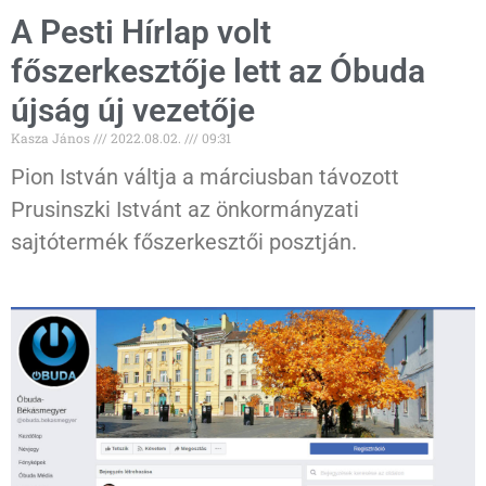
A Pesti Hírlap volt
főszerkesztője lett az Óbuda
újság új vezetője
Kasza János
2022.08.02.
09:31
Pion István váltja a márciusban távozott
Prusinszki Istvánt az önkormányzati
sajtótermék főszerkesztői posztján.