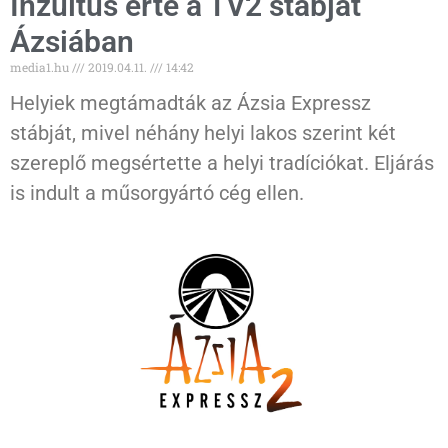
Inzultus érte a TV2 stábját
Ázsiában
media1.hu
2019.04.11.
14:42
Helyiek megtámadták az Ázsia Expressz
stábját, mivel néhány helyi lakos szerint két
szereplő megsértette a helyi tradíciókat. Eljárás
is indult a műsorgyártó cég ellen.