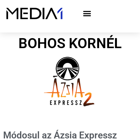
A Media1 médiaajánlata politikai hirdetőknek– országgyűlési választás 2026
BOHOS KORNÉL
Módosul az Ázsia Expressz