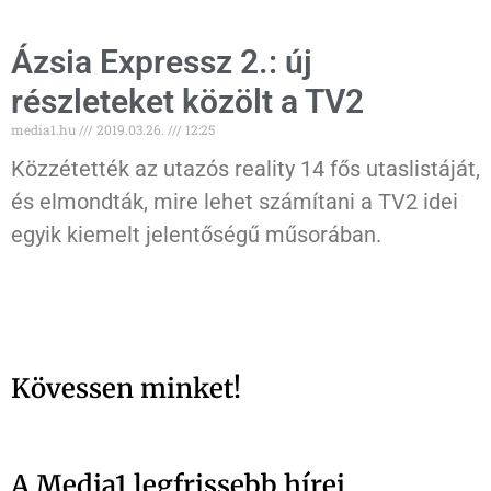
Ázsia Expressz 2.: új
részleteket közölt a TV2
media1.hu
2019.03.26.
12:25
Közzétették az utazós reality 14 fős utaslistáját,
és elmondták, mire lehet számítani a TV2 idei
egyik kiemelt jelentőségű műsorában.
Kövessen minket!
A Media1 legfrissebb hírei