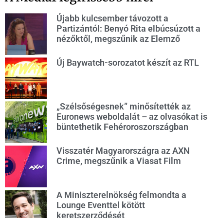
Újabb kulcsember távozott a
Partizántól: Benyó Rita elbúcsúzott a
nézőktől, megszűnik az Elemző
Új Baywatch-sorozatot készít az RTL
„Szélsőségesnek” minősítették az
Euronews weboldalát – az olvasókat is
büntethetik Fehéroroszországban
Visszatér Magyarországra az AXN
Crime, megszűnik a Viasat Film
A Miniszterelnökség felmondta a
Lounge Eventtel kötött
keretszerződését