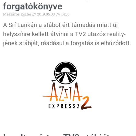
forgatókönyve
Mészáros Eszter
2019.05.03.
14:56
A Srí Lankán a stábot ért támadás miatt új
helyszínre kellett átvinni a TV2 utazós reality-
jének stábját, ráadásul a forgatás is elhúzódott.