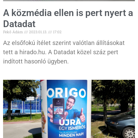
A közmédia ellen is pert nyert a
Datadat
Fekő Ádám
2023.01.13.
17:02
Az elsőfokú ítélet szerint valótlan állításokat
tett a hirado.hu. A Datadat közel száz pert
indított hasonló ügyben.