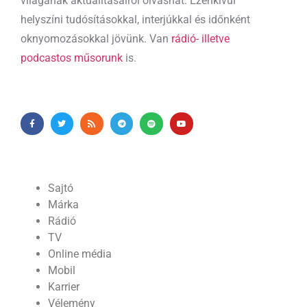
világának aktualitásairól olvashat. Ezenkívül
helyszíni tudósításokkal, interjúkkal és időnként
oknyomozásokkal jövünk. Van
rádió- illetve
podcastos műsorunk
is.
Sajtó
Márka
Rádió
TV
Online média
Mobil
Karrier
Vélemény