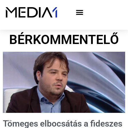
A Media1 médiaajánlata politikai hirdetőknek– országgyűlési választás 2026
BÉRKOMMENTELŐ
Tömeges elbocsátás a fideszes