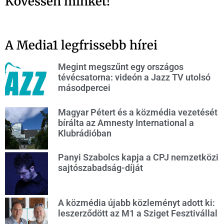
Kövessen minket!
A Media1 legfrissebb hírei
Megint megszűnt egy országos
tévécsatorna: videón a Jazz TV utolsó
másodpercei
Magyar Pétert és a közmédia vezetését
bírálta az Amnesty International a
Klubrádióban
Panyi Szabolcs kapja a CPJ nemzetközi
sajtószabadság-díját
A közmédia újabb közleményt adott ki:
leszerződött az M1 a Sziget Fesztivállal