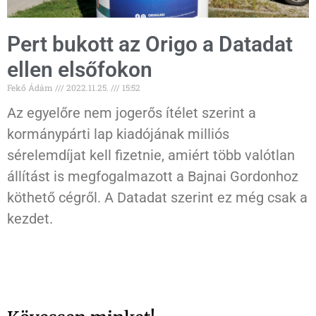
Pert bukott az Origo a Datadat
ellen elsőfokon
Fekő Ádám
2022.11.25.
15:52
Az egyelőre nem jogerős ítélet szerint a
kormánypárti lap kiadójának milliós
sérelemdíjat kell fizetnie, amiért több valótlan
állítást is megfogalmazott a Bajnai Gordonhoz
köthető cégről. A Datadat szerint ez még csak a
kezdet.