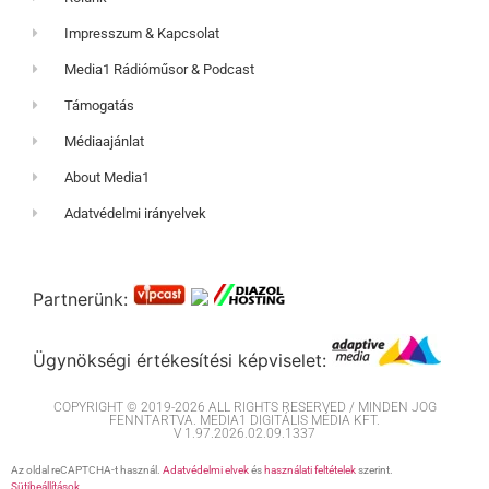
Impresszum & Kapcsolat
Media1 Rádióműsor & Podcast
Támogatás
Médiaajánlat
About Media1
Adatvédelmi irányelvek
Partnerünk:
Ügynökségi értékesítési képviselet:
COPYRIGHT © 2019-2026 ALL RIGHTS RESERVED / MINDEN JOG
FENNTARTVA. MEDIA1 DIGITÁLIS MÉDIA KFT.
V 1.97.2026.02.09.1337
Az oldal reCAPTCHA-t használ.
Adatvédelmi elvek
és
használati feltételek
szerint.
Sütibeállítások