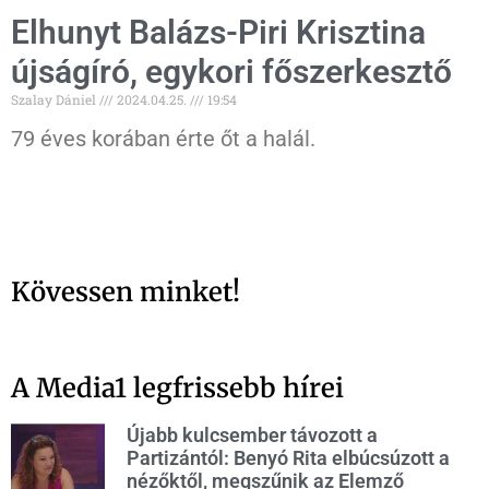
Elhunyt Balázs-Piri Krisztina
újságíró, egykori főszerkesztő
Szalay Dániel
2024.04.25.
19:54
79 éves korában érte őt a halál.
Kövessen minket!
A Media1 legfrissebb hírei
Újabb kulcsember távozott a
Partizántól: Benyó Rita elbúcsúzott a
nézőktől, megszűnik az Elemző