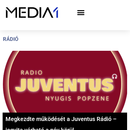
A Media1 médiaajánlata politikai hirdetőknek– országgyűlési választás 2026
RÁDIÓ
Megkezdte működését a Juventus Rádió –