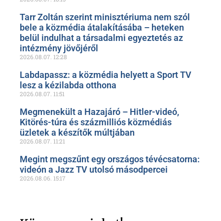
Tarr Zoltán szerint minisztériuma nem szól
bele a közmédia átalakításába – heteken
belül indulhat a társadalmi egyeztetés az
intézmény jövőjéről
2026.08.07.
12:28
Labdapassz: a közmédia helyett a Sport TV
lesz a kézilabda otthona
2026.08.07.
11:51
Megmenekült a Hazajáró – Hitler-videó,
Kitörés-túra és százmilliós közmédiás
üzletek a készítők múltjában
2026.08.07.
11:21
Megint megszűnt egy országos tévécsatorna:
videón a Jazz TV utolsó másodpercei
2026.08.06.
15:17