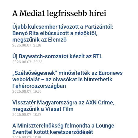
Szóljon hozzá a Facebook-
oldalunkon!
A Media1 legfrissebb hírei
Újabb kulcsember távozott a Partizántól:
Benyó Rita elbúcsúzott a nézőktől,
megszűnik az Elemző
2026.08.07.
21:18
Új Baywatch-sorozatot készít az RTL
2026.08.07.
20:28
„Szélsőségesnek” minősítették az Euronews
weboldalát – az olvasókat is büntethetik
Fehéroroszországban
2026.08.07.
19:50
Visszatér Magyarországra az AXN Crime,
megszűnik a Viasat Film
2026.08.07.
18:57
A Miniszterelnökség felmondta a Lounge
Eventtel kötött keretszerződését
2026.08.07.
18:15