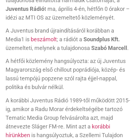
tulajdonosa elindította harmadik csatornáját, a
Juventus Rádió
t ma, április 4-én, hétfőn 0 órakor –
idézi az MTI OS az üzemeltető közleményét.
A Juventus brand újraindításáról korábban a
Media1 is
beszámolt
; a rádiót a
Soundplus Kft.
üzemelteti, melynek a tulajdonosa
Szabó Marcell
.
A hétfői közlemény hangsúlyozta: az új Juventus
Magyarország első chillout poprádiója, közép- és
lassú tempójú popzene szól rajta éjjel-nappal,
politika és bulvár nélkül.
A korábbi Juventus Rádió 1989-től működött 2015-
ig, amikor a Radu Morar érdekeltségébe tartozó
Tematic Media Group felvásárolta azt, majd
átnevezte Sláger FM-re. Mint azt a
korábbi
hírünkben
is hangsúlyoztuk, a Szellemi Tulajdon