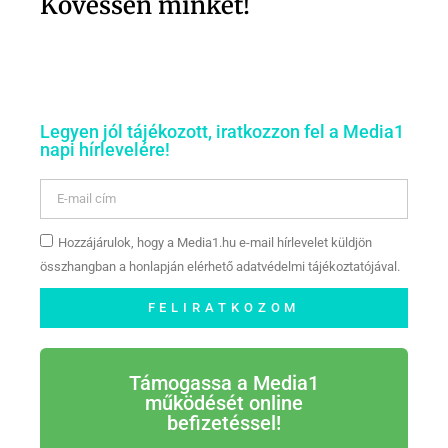
Kövessen minket!
Legyen jól tájékozott, iratkozzon fel a Media1
napi hírlevelére!
Hozzájárulok, hogy a Media1.hu e-mail hírlevelet küldjön
összhangban a honlapján elérhető adatvédelmi tájékoztatójával.
FELIRATKOZOM
Támogassa a Media1
működését online
befizetéssel!