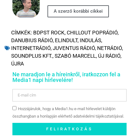
A szerző korábbi cikkei
CÍMKÉK:
BDPST ROCK
,
CHILLOUT POPRÁDIÓ
,
DANUBIUS RÁDIÓ
,
ELINDULT
,
INDULÁS
,
INTERNETRÁDIÓ
,
JUVENTUS RÁDIÓ
,
NETRÁDIÓ
,
SOUNDPLUS KFT.
,
SZABÓ MARCELL
,
ÚJ RÁDIÓ
,
ÚJRA
Ne maradjon le a híreinkről, iratkozzon fel a
Media1 napi hírlevelére!
Hozzájárulok, hogy a Media1.hu e-mail hírlevelet küldjön
összhangban a honlapján elérhető adatvédelmi tájékoztatójával.
FELIRATKOZÁS