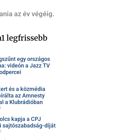
ania az év végéig.
1 legfrissebb
szűnt egy országos
na: videón a Jazz TV
odpercei
7
ert és a közmédia
bírálta az Amnesty
al a Klubrádióban
0
olcs kapja a CPJ
 sajtószabadság-díját
5