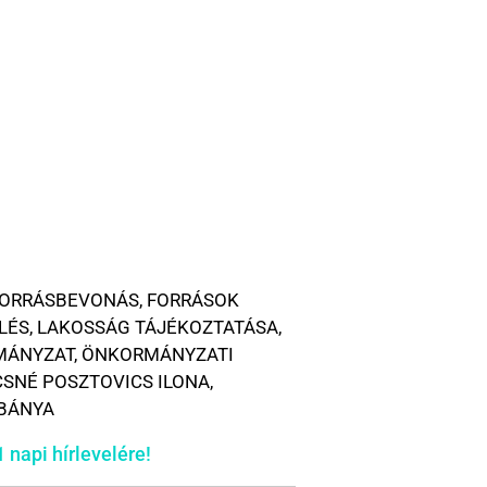
ORRÁSBEVONÁS
,
FORRÁSOK
LÉS
,
LAKOSSÁG TÁJÉKOZTATÁSA
,
MÁNYZAT
,
ÖNKORMÁNYZATI
SNÉ POSZTOVICS ILONA
,
BÁNYA
 napi hírlevelére!