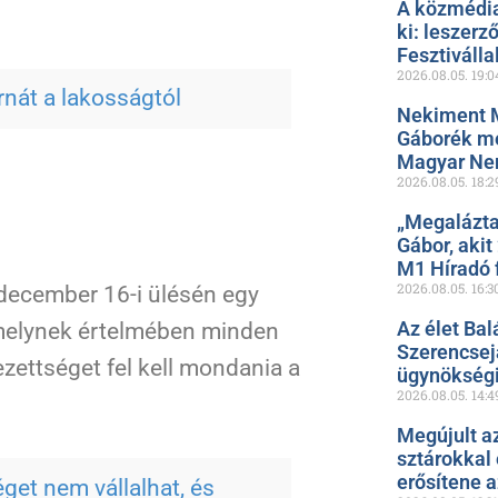
A közmédia
ki: leszerz
Fesztiválla
2026.08.05.
19:0
rnát a lakosságtól
Nekiment 
Gáborék me
Magyar Ne
2026.08.05.
18:2
„Megalázta
Gábor, akit
M1 Híradó f
2026.08.05.
16:3
december 16-i ülésén egy
Az élet Bal
 amelynek értelmében minden
Szerencsejá
zettséget fel kell mondania a
ügynökségi
2026.08.05.
14:4
Megújult a
sztárokkal
erősítene 
get nem vállalhat, és