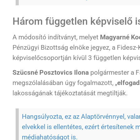
Három független képviselő 
A módosító indítványt, melyet
Magyarné Ko
Pénzügyi Bizottság elnöke jegyez, a Fidesz
képviselőcsoportján kívül 3 független képvi
Szücsné Posztovics Ilona
polgármester a 
megszólalásában úgy fogalmazott, „
elfogad
lakosságának tájékoztatását megtiltják.
Hangsúlyozta, ez az Alaptörvénnyel, val
elvekkel is ellentétes, ezért értesítenek
médiahatóságot is.