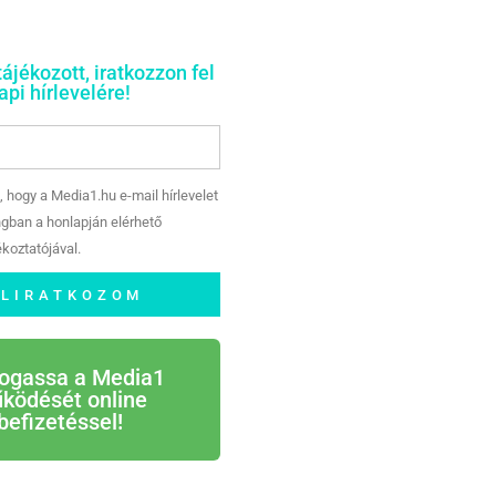
tájékozott, iratkozzon fel
pi hírlevelére!
, hogy a Media1.hu e-mail hírlevelet
gban a honlapján elérhető
koztatójával.
ELIRATKOZOM
ogassa a Media1
ködését online
befizetéssel!