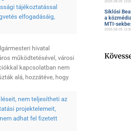
2026.08.05.
13:31
ossági tájékoztatással
Siklósi Bea
gvetés elfogadásáig,
a közmédia
MTI-sekbe: 
2026.08.05.
12:3
lgármesteri hivatal
Kövess
város működtetésével, városi
ációkkal kapcsolatban nem
zták alá, hozzátéve, hogy
éseit, nem teljesítheti az
atási projektelemeit,
nem adhat fel fizetett