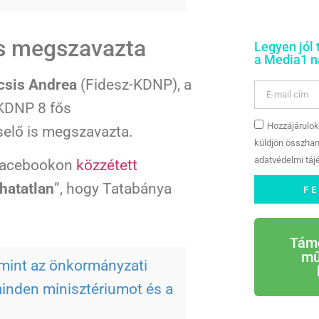
is megszavazta
Legyen jól 
a Media1 na
csis Andrea
(Fidesz-KDNP), a
-KDNP 8 fős
Hozzájárulok
selő is megszavazta.
küldjön összhan
adatvédelmi tájé
Facebookon
közzétett
hatatlan
”, hogy Tatabánya
F
Tám
mű
amint az önkormányzati
 minden minisztériumot és a