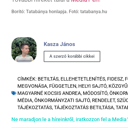
Borító: Tatabánya honlapja. Fotó: tatabanya.hu
Kasza János
A szerző korábbi cikkei
CÍMKÉK:
BETILTÁS
,
ELLEHETETLENÍTÉS
,
FIDESZ
,
F
MEGVONÁSA
,
FÜGGETLEN
,
HELYI SAJTÓ
,
KÖZGYŰ
MAGYARNÉ KOCSIS ANDREA
,
MÓDOSÍTÓ
,
ÖNKOR
MÉDIA
,
ÖNKORMÁNYZATI SAJTÓ
,
RENDELET
,
SZÜC
TÁJÉKOZTATÁS
,
TÁJÉKOZTATÁS BETILTÁSA
,
TATA
Ne maradjon le a híreinkről, iratkozzon fel a Media1