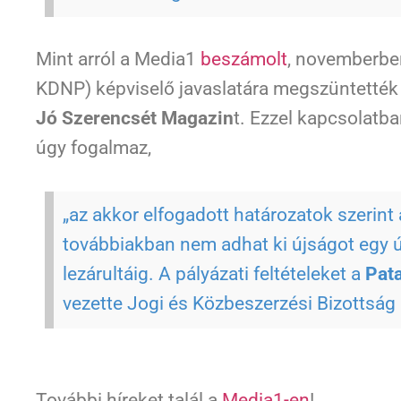
Mint arról a Media1
beszámolt
, novemberb
KDNP) képviselő javaslatára megszüntették
Jó Szerencsét Magazin
t. Ezzel kapcsolatb
úgy fogalmaz,
„az akkor elfogadott határozatok szerin
továbbiakban nem adhat ki újságot egy új
lezárultáig. A pályázati feltételeket a
Pata
vezette Jogi és Közbeszerzési Bizottság 
További híreket talál a
Media1-en
!