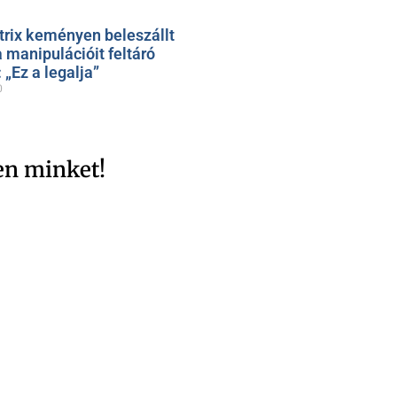
trix keményen beleszállt
 manipulációit feltáró
„Ez a legalja”
0
en minket!