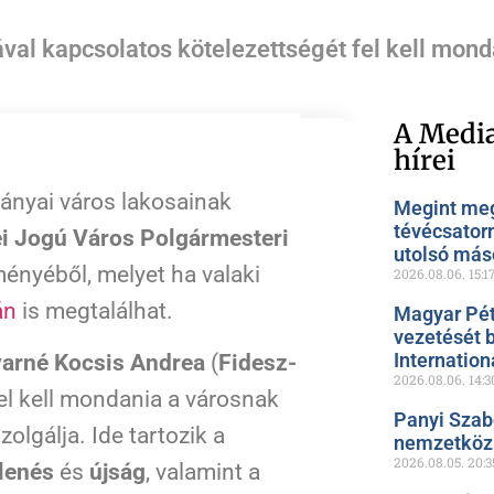
val kapcsolatos kötelezettségét fel kell mond
A Media
hírei
bányai város lakosainak
Megint meg
tévécsator
i Jogú Város Polgármesteri
utolsó más
ményéből, melyet ha valaki
2026.08.06.
15:1
án
is megtalálhat.
Magyar Pét
vezetését 
Internation
arné Kocsis Andrea
(
Fidesz-
2026.08.06.
14:3
el kell mondania a városnak
Panyi Szab
olgálja. Ide tartozik a
nemzetközi
2026.08.05.
20:3
lenés
és
újság
, valamint a