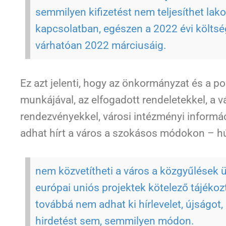
semmilyen kifizetést nem teljesíthet lak
kapcsolatban, egészen a 2022 évi költsé
várhatóan 2022 márciusáig.
Ez azt jelenti, hogy az önkormányzat és a po
munkájával, az elfogadott rendeletekkel, a 
rendezvényekkel, városi intézményi inform
adhat hírt a város a szokásos módokon – hú
nem közvetítheti a város a közgyűlések ül
európai uniós projektek kötelező tájékozt
továbbá nem adhat ki hírlevelet, újságot, 
hirdetést sem, semmilyen módon.