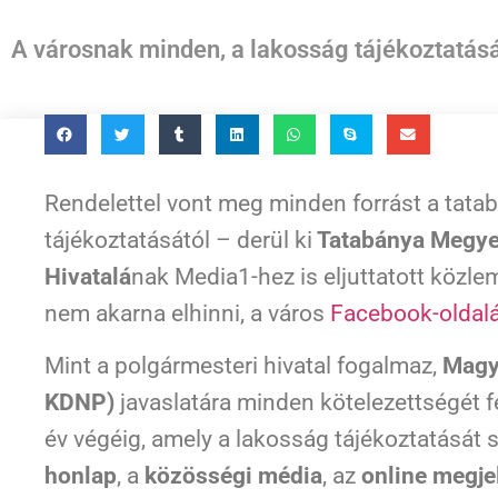
A városnak minden, a lakosság tájékoztatásá
Rendelettel vont meg minden forrást a tata
tájékoztatásától – derül ki
Tatabánya Megye
Hivatalá
nak Media1-hez is eljuttatott közle
nem akarna elhinni, a város
Facebook-oldal
Mint a polgármesteri hivatal fogalmaz,
Magy
KDNP)
javaslatára minden kötelezettségét f
év végéig, amely a lakosság tájékoztatását sz
honlap
, a
közösségi média
, az
online megje