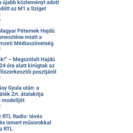
 újabb közleményt adott
ődött az M1 a Sziget
l
4
Magyar Péternek Hajdú
nesztése miatt a
mzeti Médiaszövetség
9
k!” – Megszólalt Hajdú
 24 óra alatt kirúgtak az
őszerkesztői posztjáról
0
ásy Gyula után: a
ték Zrt. átalakítja
 modelljét
9
z RTL Radio: tévés
 és ismert műsorokkal
az RTL