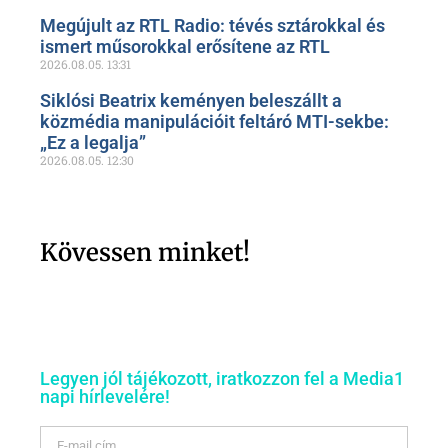
Megújult az RTL Radio: tévés sztárokkal és
ismert műsorokkal erősítene az RTL
2026.08.05.
13:31
Siklósi Beatrix keményen beleszállt a
közmédia manipulációit feltáró MTI-sekbe:
„Ez a legalja”
2026.08.05.
12:30
Kövessen minket!
Legyen jól tájékozott, iratkozzon fel a Media1
napi hírlevelére!