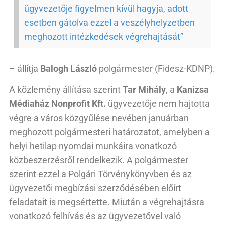
ügyvezetője figyelmen kívül hagyja, adott
esetben gátolva ezzel a veszélyhelyzetben
meghozott intézkedések végrehajtását”
– állítja
Balogh László
polgármester (Fidesz-KDNP).
A közlemény állítása szerint
Tar Mihály
, a
Kanizsa
Médiaház Nonprofit Kft.
ügyvezetője nem hajtotta
végre a város közgyűlése nevében januárban
meghozott polgármesteri határozatot, amelyben a
helyi hetilap nyomdai munkáira vonatkozó
közbeszerzésről rendelkezik. A polgármester
szerint ezzel a Polgári Törvénykönyvben és az
ügyvezetői megbízási szerződésében előírt
feladatait is megsértette. Miután a végrehajtásra
vonatkozó felhívás és az ügyvezetővel való