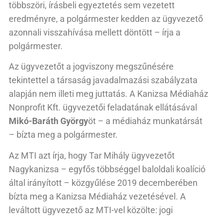
többszöri, írásbeli egyeztetés sem vezetett
eredményre, a polgármester kedden az ügyvezető
azonnali visszahívása mellett döntött – írja a
polgármester.
Az ügyvezetőt a jogviszony megszűnésére
tekintettel a társaság javadalmazási szabályzata
alapján nem illeti meg juttatás. A Kanizsa Médiaház
Nonprofit Kft. ügyvezetői feladatának ellátásával
Mikó-Baráth György
öt – a médiaház munkatársát
– bízta meg a polgármester.
Az MTI azt írja, hogy Tar Mihály ügyvezetőt
Nagykanizsa – egyfős többséggel baloldali koalíció
által irányított – közgyűlése 2019 decemberében
bízta meg a Kanizsa Médiaház vezetésével. A
leváltott ügyvezető az MTI-vel közölte: jogi