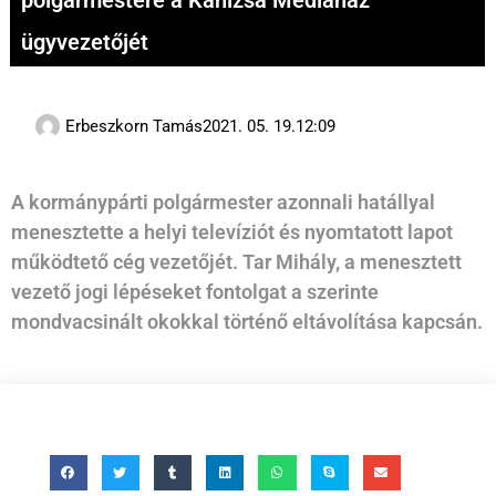
polgármestere a Kanizsa Médiaház
ügyvezetőjét
Erbeszkorn Tamás
2021. 05. 19.
12:09
A kormánypárti polgármester azonnali hatállyal
menesztette a helyi televíziót és nyomtatott lapot
működtető cég vezetőjét. Tar Mihály, a menesztett
vezető jogi lépéseket fontolgat a szerinte
mondvacsinált okokkal történő eltávolítása kapcsán.