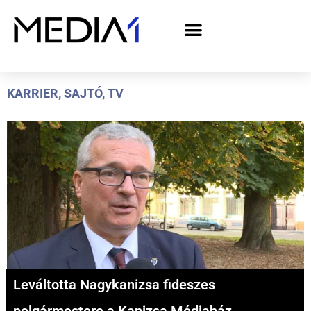
A Media1 médiaajánlata politikai hirdetőknek– országgyűlési választás 2026
KARRIER
,
SAJTÓ
,
TV
Leváltotta Nagykanizsa fideszes