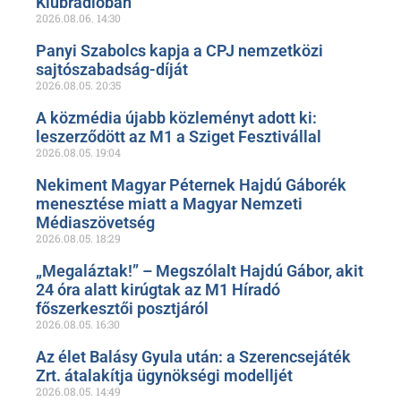
Klubrádióban
2026.08.06.
14:30
Panyi Szabolcs kapja a CPJ nemzetközi
sajtószabadság-díját
2026.08.05.
20:35
A közmédia újabb közleményt adott ki:
leszerződött az M1 a Sziget Fesztivállal
2026.08.05.
19:04
Nekiment Magyar Péternek Hajdú Gáborék
menesztése miatt a Magyar Nemzeti
Médiaszövetség
2026.08.05.
18:29
„Megaláztak!” – Megszólalt Hajdú Gábor, akit
24 óra alatt kirúgtak az M1 Híradó
főszerkesztői posztjáról
2026.08.05.
16:30
Az élet Balásy Gyula után: a Szerencsejáték
Zrt. átalakítja ügynökségi modelljét
2026.08.05.
14:49