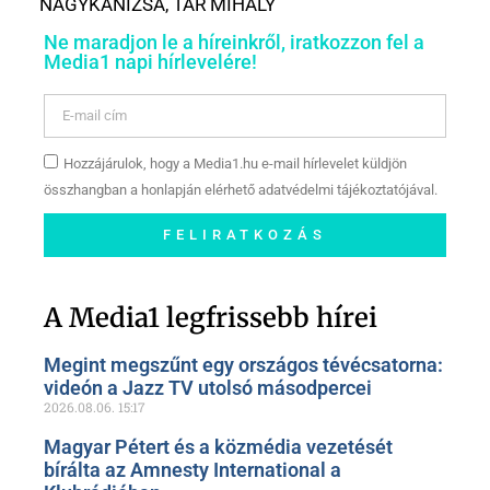
NAGYKANIZSA
,
TAR MIHÁLY
Ne maradjon le a híreinkről, iratkozzon fel a
Media1 napi hírlevelére!
Hozzájárulok, hogy a Media1.hu e-mail hírlevelet küldjön
összhangban a honlapján elérhető adatvédelmi tájékoztatójával.
FELIRATKOZÁS
Szóljon hozzá a Facebook-
oldalunkon!
A Media1 legfrissebb hírei
Megint megszűnt egy országos tévécsatorna:
videón a Jazz TV utolsó másodpercei
2026.08.06.
15:17
Magyar Pétert és a közmédia vezetését
bírálta az Amnesty International a