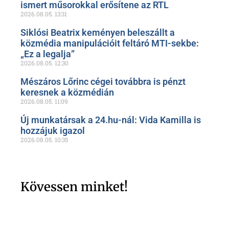
ismert műsorokkal erősítene az RTL
2026.08.05.
13:31
Siklósi Beatrix keményen beleszállt a
közmédia manipulációit feltáró MTI-sekbe:
„Ez a legalja”
2026.08.05.
12:30
Mészáros Lőrinc cégei továbbra is pénzt
keresnek a közmédián
2026.08.05.
11:09
Új munkatársak a 24.hu-nál: Vida Kamilla is
hozzájuk igazol
2026.08.05.
10:35
Kövessen minket!