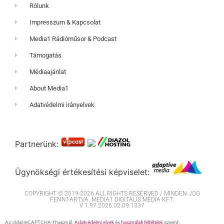
Rólunk
Impresszum & Kapcsolat
Media1 Rádióműsor & Podcast
Támogatás
Médiaajánlat
About Media1
Adatvédelmi irányelvek
Partnerünk:
Ügynökségi értékesítési képviselet:
COPYRIGHT © 2019-2026 ALL RIGHTS RESERVED / MINDEN JOG
FENNTARTVA. MEDIA1 DIGITÁLIS MÉDIA KFT.
V 1.97.2026.02.09.1337
Az oldal reCAPTCHA-t használ.
Adatvédelmi elvek
és
használati feltételek
szerint.