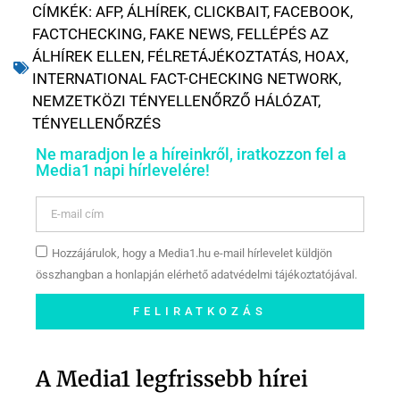
CÍMKÉK:
AFP
,
ÁLHÍREK
,
CLICKBAIT
,
FACEBOOK
,
FACTCHECKING
,
FAKE NEWS
,
FELLÉPÉS AZ
ÁLHÍREK ELLEN
,
FÉLRETÁJÉKOZTATÁS
,
HOAX
,
INTERNATIONAL FACT-CHECKING NETWORK
,
NEMZETKÖZI TÉNYELLENŐRZŐ HÁLÓZAT
,
TÉNYELLENŐRZÉS
Ne maradjon le a híreinkről, iratkozzon fel a
Media1 napi hírlevelére!
Hozzájárulok, hogy a Media1.hu e-mail hírlevelet küldjön
összhangban a honlapján elérhető adatvédelmi tájékoztatójával.
FELIRATKOZÁS
Szóljon hozzá a Facebook-
oldalunkon!
A Media1 legfrissebb hírei