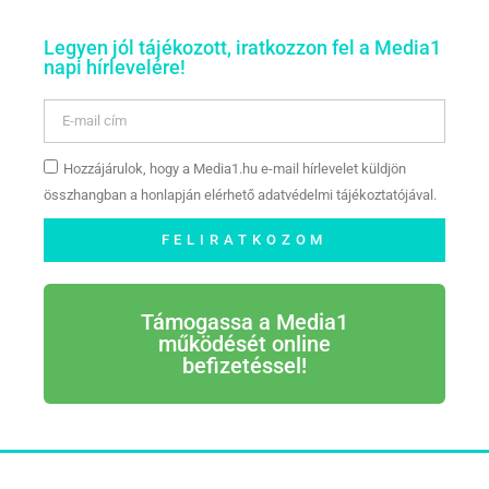
Legyen jól tájékozott, iratkozzon fel a Media1
napi hírlevelére!
Hozzájárulok, hogy a Media1.hu e-mail hírlevelet küldjön
összhangban a honlapján elérhető adatvédelmi tájékoztatójával.
FELIRATKOZOM
Támogassa a Media1
működését online
befizetéssel!