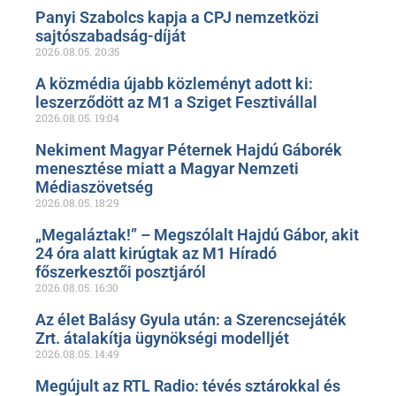
Panyi Szabolcs kapja a CPJ nemzetközi
sajtószabadság-díját
2026.08.05.
20:35
A közmédia újabb közleményt adott ki:
leszerződött az M1 a Sziget Fesztivállal
2026.08.05.
19:04
Nekiment Magyar Péternek Hajdú Gáborék
menesztése miatt a Magyar Nemzeti
Médiaszövetség
2026.08.05.
18:29
„Megaláztak!” – Megszólalt Hajdú Gábor, akit
24 óra alatt kirúgtak az M1 Híradó
főszerkesztői posztjáról
2026.08.05.
16:30
Az élet Balásy Gyula után: a Szerencsejáték
Zrt. átalakítja ügynökségi modelljét
2026.08.05.
14:49
Megújult az RTL Radio: tévés sztárokkal és