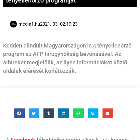
tényellenőrző programját
media1.hu
2021. 03. 02.
19:23
Kedden elindult Magyarországon is a tényellenőrző
program az AFP hírügynökség bevonásával. Az
álhíreket megjelölik, az ilyen információkat közlő
oldalak elérését korlátozzák.
A
Facebook
félretájékoztatás
elleni küzdelmének