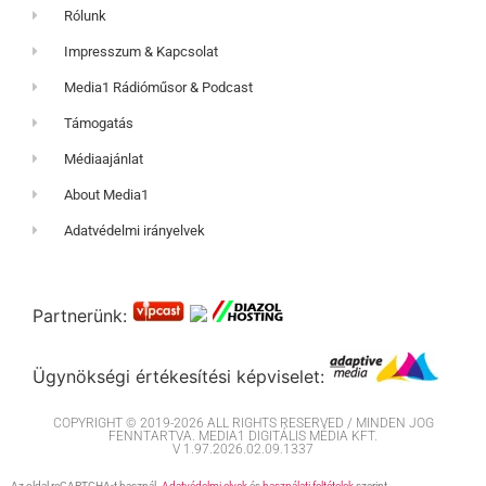
Rólunk
Impresszum & Kapcsolat
Media1 Rádióműsor & Podcast
Támogatás
Médiaajánlat
About Media1
Adatvédelmi irányelvek
Partnerünk:
Ügynökségi értékesítési képviselet:
COPYRIGHT © 2019-2026 ALL RIGHTS RESERVED / MINDEN JOG
FENNTARTVA. MEDIA1 DIGITÁLIS MÉDIA KFT.
V 1.97.2026.02.09.1337
Az oldal reCAPTCHA-t használ.
Adatvédelmi elvek
és
használati feltételek
szerint.