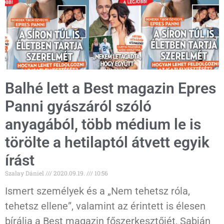
Balhé lett a Best magazin Epres
Panni gyászáról szóló
anyagából, több médium le is
törölte a hetilaptól átvett egyik
írást
Szalay Dániel
2020.09.19.
10:56
Ismert személyek és a „Nem tehetsz róla,
tehetsz ellene”, valamint az érintett is élesen
bírálja a Best magazin főszerkesztőjét, Sabján