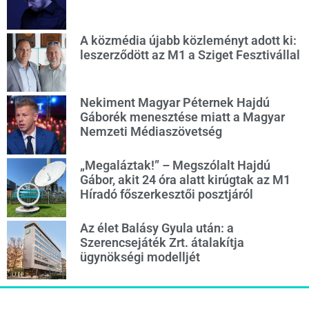
A közmédia újabb közleményt adott ki:
leszerződött az M1 a Sziget Fesztivállal
Nekiment Magyar Péternek Hajdú
Gáborék menesztése miatt a Magyar
Nemzeti Médiaszövetség
„Megaláztak!” – Megszólalt Hajdú
Gábor, akit 24 óra alatt kirúgtak az M1
Híradó főszerkesztői posztjáról
Az élet Balásy Gyula után: a
Szerencsejáték Zrt. átalakítja
ügynökségi modelljét