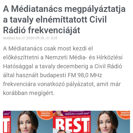
A Médiatanács megpályáztatja
a tavaly elnémíttatott Civil
Rádió frekvenciáját
media1.hu
2020.09.19.
11:15
A Médiatanács csak most kezdi el
előkészíttetni a Nemzeti Média- és Hírközlési
Hatósággal a tavaly decemberig a Civil Rádió
által használt budapesti FM 98,0 MHz
frekvenciára vonatkozó pályázatot, amit már
korábban megígért.