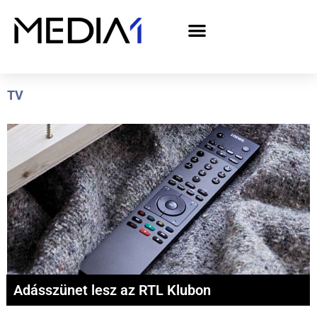
A Media1 médiaajánlata politikai hirdetőknek– országgyűlési választás 2026
TV
Adásszünet lesz az RTL Klubon