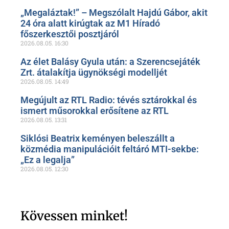
„Megaláztak!” – Megszólalt Hajdú Gábor, akit
24 óra alatt kirúgtak az M1 Híradó
főszerkesztői posztjáról
2026.08.05.
16:30
Az élet Balásy Gyula után: a Szerencsejáték
Zrt. átalakítja ügynökségi modelljét
2026.08.05.
14:49
Megújult az RTL Radio: tévés sztárokkal és
ismert műsorokkal erősítene az RTL
2026.08.05.
13:31
Siklósi Beatrix keményen beleszállt a
közmédia manipulációit feltáró MTI-sekbe:
„Ez a legalja”
2026.08.05.
12:30
Kövessen minket!