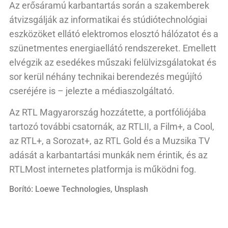
Az erősáramú karbantartás során a szakemberek
átvizsgálják az informatikai és stúdiótechnológiai
eszközöket ellátó elektromos elosztó hálózatot és a
szünetmentes energiaellátó rendszereket. Emellett
elvégzik az esedékes műszaki felülvizsgálatokat és
sor kerül néhány technikai berendezés megújító
cseréjére is – jelezte a médiaszolgáltató.
Az RTL Magyarország hozzátette, a portfóliójába
tartozó további csatornák, az RTLII, a Film+, a Cool,
az RTL+, a Sorozat+, az RTL Gold és a Muzsika TV
adását a karbantartási munkák nem érintik, és az
RTLMost internetes platformja is működni fog.
Borító: Loewe Technologies, Unsplash