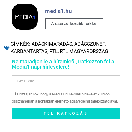
media1.hu
A szerző korábbi cikkei
CÍMKÉK:
ADÁSKIMARADÁS
,
ADÁSSZÜNET
,
KARBANTARTÁS
,
RTL
,
RTL MAGYARORSZÁG
Ne maradjon le a híreinkről, iratkozzon fel a
Media1 napi hírlevelére!
Hozzájárulok, hogy a Media1.hu e-mail hírlevelet küldjön
összhangban a honlapján elérhető adatvédelmi tájékoztatójával.
FELIRATKOZÁS
Szóljon hozzá a Facebook-