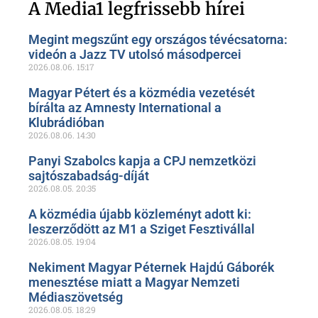
oldalunkon!
A Media1 legfrissebb hírei
Megint megszűnt egy országos tévécsatorna:
videón a Jazz TV utolsó másodpercei
2026.08.06.
15:17
Magyar Pétert és a közmédia vezetését
bírálta az Amnesty International a
Klubrádióban
2026.08.06.
14:30
Panyi Szabolcs kapja a CPJ nemzetközi
sajtószabadság-díját
2026.08.05.
20:35
A közmédia újabb közleményt adott ki:
leszerződött az M1 a Sziget Fesztivállal
2026.08.05.
19:04
Nekiment Magyar Péternek Hajdú Gáborék
menesztése miatt a Magyar Nemzeti
Médiaszövetség
2026.08.05.
18:29