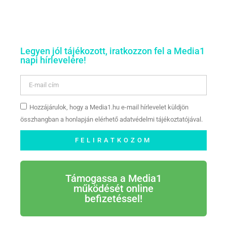
Legyen jól tájékozott, iratkozzon fel a Media1
napi hírlevelére!
Hozzájárulok, hogy a Media1.hu e-mail hírlevelet küldjön
összhangban a honlapján elérhető adatvédelmi tájékoztatójával.
FELIRATKOZOM
Támogassa a Media1
működését online
befizetéssel!