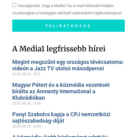
Hozzájárulok, hogy a Media1.hu e-mail hírlevelet küldjön
összhangban a honlapján elérhető adatvédelmi tájékoztatójával.
FELIRATKOZÁS
Szóljon hozzá a Facebook-
oldalunkon!
A Media1 legfrissebb hírei
Megint megszűnt egy országos tévécsatorna:
videón a Jazz TV utolsó másodpercei
2026.08.06.
15:17
Magyar Pétert és a közmédia vezetését
bírálta az Amnesty International a
Klubrádióban
2026.08.06.
14:30
Panyi Szabolcs kapja a CPJ nemzetközi
sajtószabadság-díját
2026.08.05.
20:35