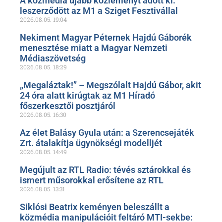
A közmédia újabb közleményt adott ki:
leszerződött az M1 a Sziget Fesztivállal
2026.08.05.
19:04
Nekiment Magyar Péternek Hajdú Gáborék
menesztése miatt a Magyar Nemzeti
Médiaszövetség
2026.08.05.
18:29
„Megaláztak!” – Megszólalt Hajdú Gábor, akit
24 óra alatt kirúgtak az M1 Híradó
főszerkesztői posztjáról
2026.08.05.
16:30
Az élet Balásy Gyula után: a Szerencsejáték
Zrt. átalakítja ügynökségi modelljét
2026.08.05.
14:49
Megújult az RTL Radio: tévés sztárokkal és
ismert műsorokkal erősítene az RTL
2026.08.05.
13:31
Siklósi Beatrix keményen beleszállt a
közmédia manipulációit feltáró MTI-sekbe: