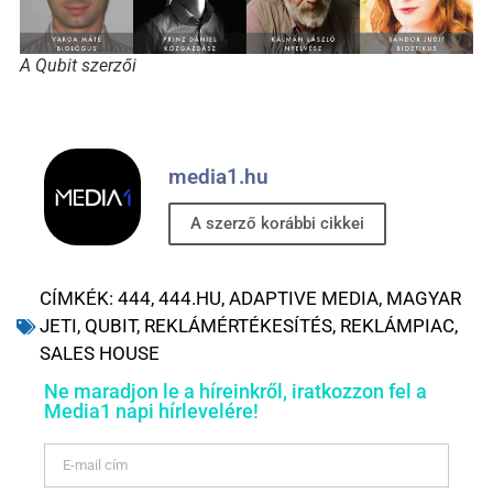
A Qubit szerzői
media1.hu
A szerző korábbi cikkei
CÍMKÉK:
444
,
444.HU
,
ADAPTIVE MEDIA
,
MAGYAR
JETI
,
QUBIT
,
REKLÁMÉRTÉKESÍTÉS
,
REKLÁMPIAC
,
SALES HOUSE
Ne maradjon le a híreinkről, iratkozzon fel a
Media1 napi hírlevelére!