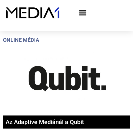
A Media1 médiaajánlata politikai hirdetőknek– országgyűlési választás 2026
ONLINE MÉDIA
Az Adaptive Mediánál a Qubit