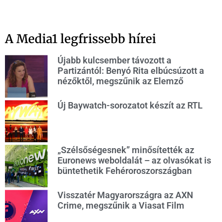
A Media1 legfrissebb hírei
Újabb kulcsember távozott a
Partizántól: Benyó Rita elbúcsúzott a
nézőktől, megszűnik az Elemző
Új Baywatch-sorozatot készít az RTL
„Szélsőségesnek” minősítették az
Euronews weboldalát – az olvasókat is
büntethetik Fehéroroszországban
Visszatér Magyarországra az AXN
Crime, megszűnik a Viasat Film