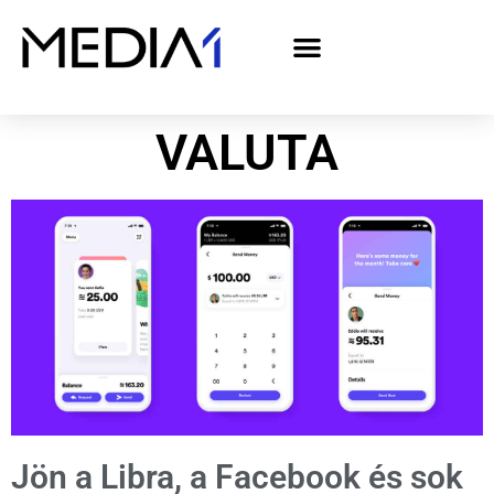
A Media1 médiaajánlata politikai hirdetőknek– országgyűlési választás 2026
VALUTA
Jön a Libra, a Facebook és sok