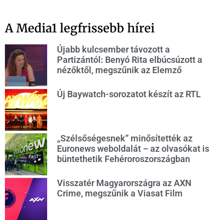
A Media1 legfrissebb hírei
Újabb kulcsember távozott a
Partizántól: Benyó Rita elbúcsúzott a
nézőktől, megszűnik az Elemző
Új Baywatch-sorozatot készít az RTL
„Szélsőségesnek” minősítették az
Euronews weboldalát – az olvasókat is
büntethetik Fehéroroszországban
Visszatér Magyarországra az AXN
Crime, megszűnik a Viasat Film