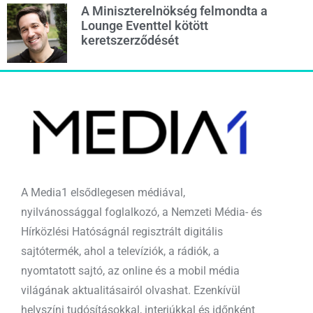
A Miniszterelnökség felmondta a
Lounge Eventtel kötött
keretszerződését
A Media1 elsődlegesen médiával,
nyilvánossággal foglalkozó, a Nemzeti Média- és
Hírközlési Hatóságnál regisztrált digitális
sajtótermék, ahol a televíziók, a rádiók, a
nyomtatott sajtó, az online és a mobil média
világának aktualitásairól olvashat. Ezenkívül
helyszíni tudósításokkal, interjúkkal és időnként