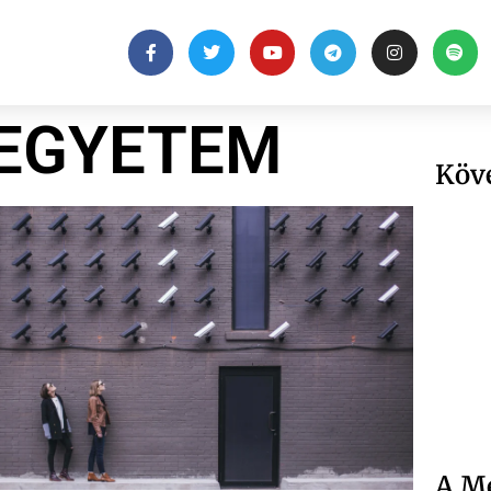
 EGYETEM
Köv
A Me