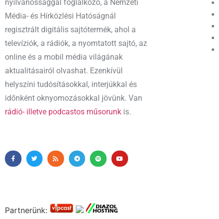
nyilvánossággal foglalkozó, a Nemzeti
Média- és Hírközlési Hatóságnál
regisztrált digitális sajtótermék, ahol a
televíziók, a rádiók, a nyomtatott sajtó, az
online és a mobil média világának
aktualitásairól olvashat. Ezenkívül
helyszíni tudósításokkal, interjúkkal és
időnként oknyomozásokkal jövünk. Van
rádió- illetve podcastos műsorunk
is.
Partnerünk: