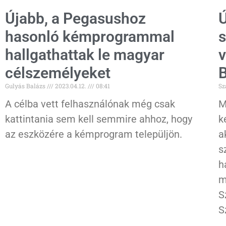
Újabb, a Pegasushoz
Ú
hasonló kémprogrammal
s
hallgathattak le magyar
v
célszemélyeket
B
Gulyás Balázs
2023.04.12.
08:41
Sz
A célba vett felhasználónak még csak
M
kattintania sem kell semmire ahhoz, hogy
k
az eszközére a kémprogram települjön.
a
s
h
m
S
S