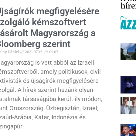
híre
jságírók megfigyelésére
zolgáló kémszoftvert
ásárolt Magyarország a
loomberg szerint
alay Dániel
2021.07.16.
09:07
agyarország is vett abból az izraeli
émszoftverből, amely politikusok, civil
ktivisták és újságírók megfigyelésére
zolgál. A hírek szerint hazánk olyan
atalmak társaságába került ily módon,
int Oroszország, Üzbegisztán, Izrael,
zaúd-Arábia, Katar, Indonézia és
zingapúr.