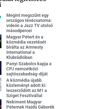
i
Megint megszűnt egy
országos tévécsatorna:
videón a Jazz TV utolsó
másodpercei
Magyar Pétert és a
közmédia vezetését
bírálta az Amnesty
International a
Klubrádióban
Panyi Szabolcs kapja a
CPJ nemzetközi
sajtószabadság-díját
A közmédia újabb
közleményt adott ki:
leszerződött az M1 a
Sziget Fesztivállal
Nekiment Magyar
Péternek Hajdú Gáborék