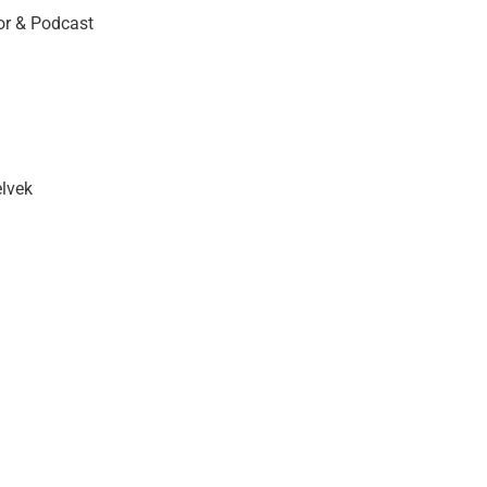
r & Podcast
elvek