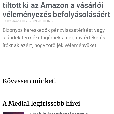
tiltott ki az Amazon a vásárlói
véleményezés befolyásolásáért
Kasza János
2021.09.20.
16:19
Bizonyos kereskedők pénzvisszatérítést vagy
ajándék terméket ígérnek a negatív értékelést
íróknak azért, hogy töröljék véleményüket.
Kövessen minket!
A Media1 legfrissebb hírei