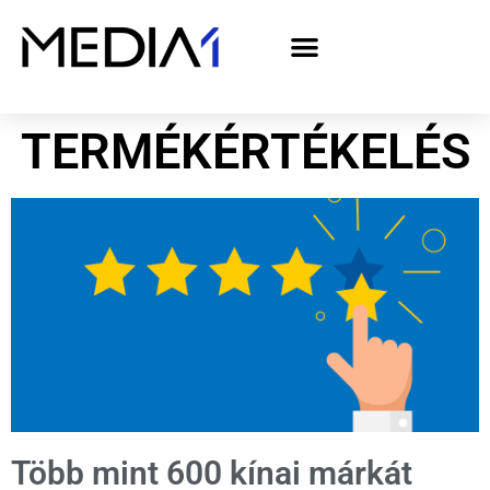
A Media1 médiaajánlata politikai hirdetőknek– országgyűlési választás 2026
TERMÉKÉRTÉKELÉS
Több mint 600 kínai márkát