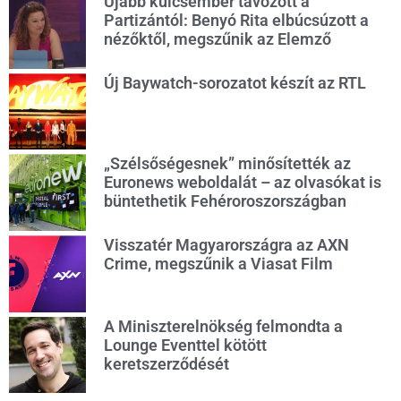
Újabb kulcsember távozott a
Partizántól: Benyó Rita elbúcsúzott a
nézőktől, megszűnik az Elemző
Új Baywatch-sorozatot készít az RTL
„Szélsőségesnek” minősítették az
Euronews weboldalát – az olvasókat is
büntethetik Fehéroroszországban
Visszatér Magyarországra az AXN
Crime, megszűnik a Viasat Film
A Miniszterelnökség felmondta a
Lounge Eventtel kötött
keretszerződését