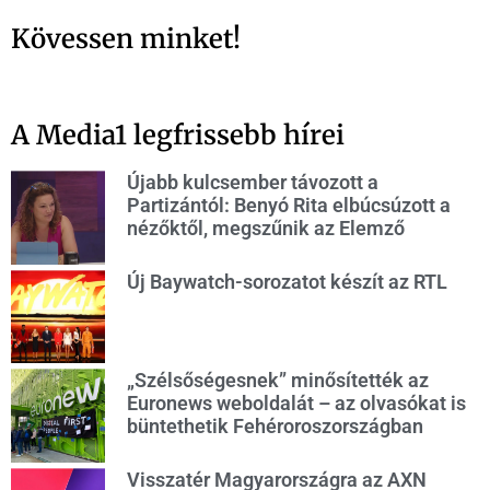
Kövessen minket!
A Media1 legfrissebb hírei
Újabb kulcsember távozott a
Partizántól: Benyó Rita elbúcsúzott a
nézőktől, megszűnik az Elemző
Új Baywatch-sorozatot készít az RTL
„Szélsőségesnek” minősítették az
Euronews weboldalát – az olvasókat is
büntethetik Fehéroroszországban
Visszatér Magyarországra az AXN