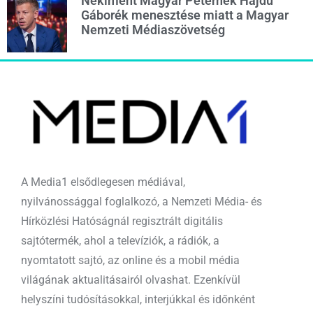
Nekiment Magyar Péternek Hajdú
Gáborék menesztése miatt a Magyar
Nemzeti Médiaszövetség
A Media1 elsődlegesen médiával,
nyilvánossággal foglalkozó, a Nemzeti Média- és
Hírközlési Hatóságnál regisztrált digitális
sajtótermék, ahol a televíziók, a rádiók, a
nyomtatott sajtó, az online és a mobil média
világának aktualitásairól olvashat. Ezenkívül
helyszíni tudósításokkal, interjúkkal és időnként