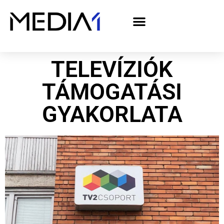
A Media1 médiaajánlata politikai hirdetőknek– országgyűlési választás 2026
TELEVÍZIÓK
TÁMOGATÁSI
GYAKORLATA