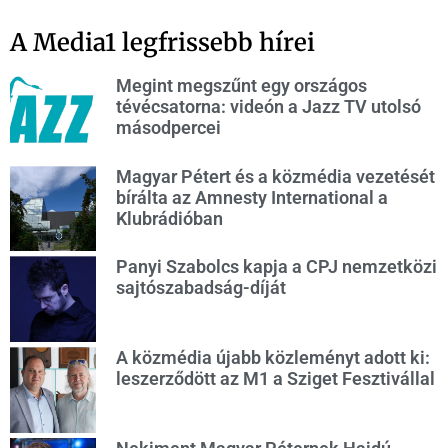
A Media1 legfrissebb hírei
Megint megszűnt egy országos
tévécsatorna: videón a Jazz TV utolsó
másodpercei
Magyar Pétert és a közmédia vezetését
bírálta az Amnesty International a
Klubrádióban
Panyi Szabolcs kapja a CPJ nemzetközi
sajtószabadság-díját
A közmédia újabb közleményt adott ki:
leszerződött az M1 a Sziget Fesztivállal