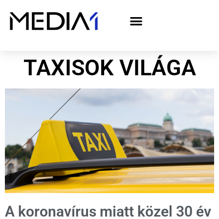
A Media1 médiaajánlata politikai hirdetőknek– országgyűlési választás 2026
TAXISOK VILÁGA
A koronavírus miatt közel 30 év