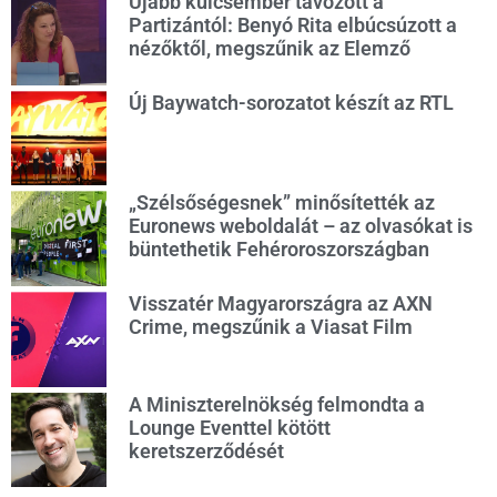
Újabb kulcsember távozott a
Partizántól: Benyó Rita elbúcsúzott a
nézőktől, megszűnik az Elemző
Új Baywatch-sorozatot készít az RTL
„Szélsőségesnek” minősítették az
Euronews weboldalát – az olvasókat is
büntethetik Fehéroroszországban
Visszatér Magyarországra az AXN
Crime, megszűnik a Viasat Film
A Miniszterelnökség felmondta a
Lounge Eventtel kötött
keretszerződését