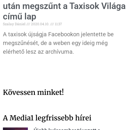
után megszűnt a Taxisok Világa
című lap
Szalay Dániel
2020.04.10.
11:37
A taxisok újságja Facebookon jelentette be
megszűnését, de a weben egy ideig még
elérhető lesz az archívuma.
Kövessen minket!
A Media1 legfrissebb hírei