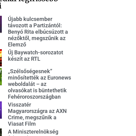
i
Újabb kulcsember
távozott a Partizántól:
Benyó Rita elbúcsúzott a
nézőktől, megszűnik az
Elemző
Új Baywatch-sorozatot
készít az RTL
„Szélsőségesnek”
minősítették az Euronews
weboldalát – az
olvasókat is büntethetik
Fehéroroszországban
Visszatér
Magyarországra az AXN
Crime, megszűnik a
Viasat Film
A Miniszterelnökség