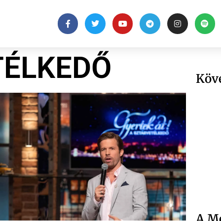
TÉLKEDŐ
Köv
A Me