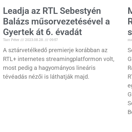
Leadja az RTL Sebestyén
M
Balázs műsorvezetésével a
R
Gyertek át 6. évadát
s
Tarr Péter
2023.08.28.
09:57
me
A sztárvetélkedő premierje korábban az
S
RTL+ internetes streamingplatformon volt,
G
most pedig a hagyományos lineáris
R
tévéadás nézői is láthatják majd.
R
e
G
S
B