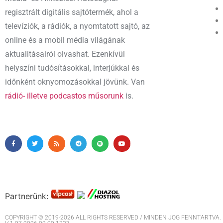
regisztrált digitális sajtótermék, ahol a
televíziók, a rádiók, a nyomtatott sajtó, az
online és a mobil média világának
aktualitásairól olvashat. Ezenkívül
helyszíni tudósításokkal, interjúkkal és
időnként oknyomozásokkal jövünk. Van
rádió- illetve podcastos műsorunk
is.
Partnerünk:
COPYRIGHT © 2019-2026 ALL RIGHTS RESERVED / MINDEN JOG FENNTARTVA. M