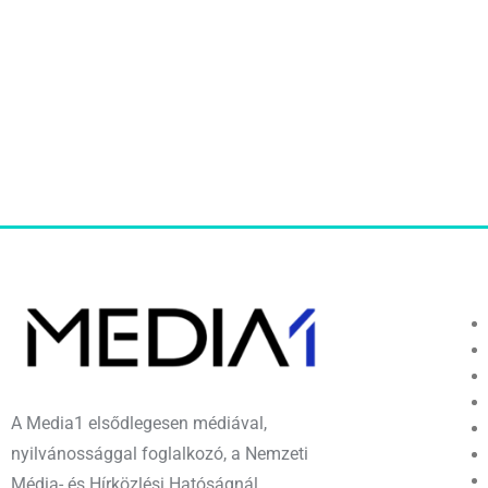
A Media1 elsődlegesen médiával,
nyilvánossággal foglalkozó, a Nemzeti
Média- és Hírközlési Hatóságnál