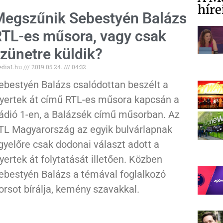
híre
egszűnik Sebestyén Balázs
TL-es műsora, vagy csak
zünetre küldik?
dia1.hu
2019.05.24.
04:32
ebestyén Balázs csalódottan beszélt a
yertek át című RTL-es műsora kapcsán a
ádió 1-en, a Balázsék című műsorban. Az
TL Magyarország az egyik bulvárlapnak
gyelőre csak dodonai választ adott a
yertek át folytatását illetően. Közben
ebestyén Balázs a témával foglalkozó
orsot bírálja, kemény szavakkal.