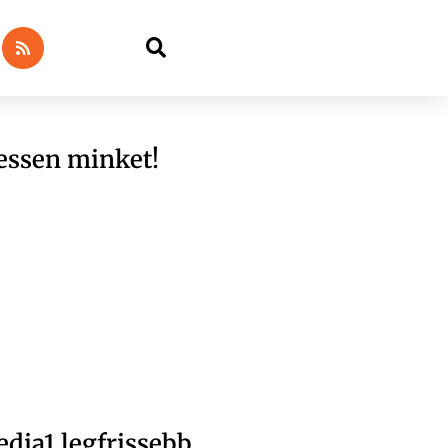
essen minket!
dia1 legfrissebb