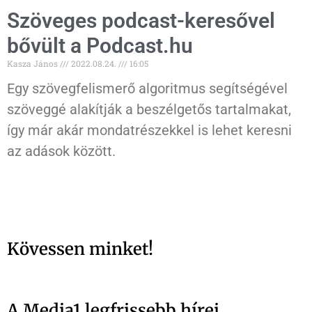
Szöveges podcast-keresővel
bővült a Podcast.hu
Kasza János
2022.08.24.
16:05
Egy szövegfelismerő algoritmus segítségével
szöveggé alakítják a beszélgetős tartalmakat,
így már akár mondatrészekkel is lehet keresni
az adások között.
Kövessen minket!
A Media1 legfrissebb hírei