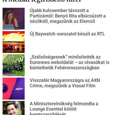
Újabb kulcsember távozott a
Partizántól: Benyó Rita elbúcsúzott a
nézőktől, megszűnik az Elemző
Új Baywatch-sorozatot készít az RTL
„Szélsőségesnek” minősítették az
Euronews weboldalát – az olvasókat is
büntethetik Fehéroroszországban
Visszatér Magyarországra az AXN
Crime, megszűnik a Viasat Film
A Miniszterelnökség felmondta a
Lounge Eventtel kötött
keretszerződését