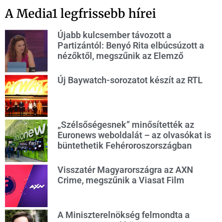
A Media1 legfrissebb hírei
Újabb kulcsember távozott a
Partizántól: Benyó Rita elbúcsúzott a
nézőktől, megszűnik az Elemző
Új Baywatch-sorozatot készít az RTL
„Szélsőségesnek” minősítették az
Euronews weboldalát – az olvasókat is
büntethetik Fehéroroszországban
Visszatér Magyarországra az AXN
Crime, megszűnik a Viasat Film
A Miniszterelnökség felmondta a