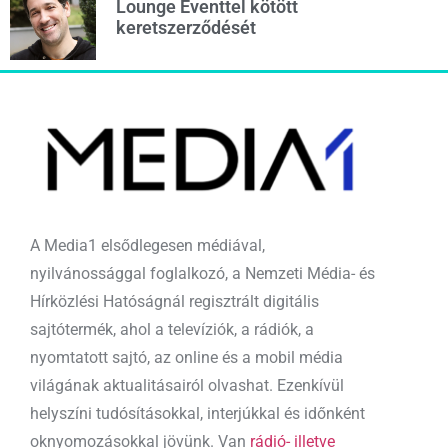
Lounge Eventtel kötött
keretszerződését
A Media1 elsődlegesen médiával,
nyilvánossággal foglalkozó, a Nemzeti Média- és
Hírközlési Hatóságnál regisztrált digitális
sajtótermék, ahol a televíziók, a rádiók, a
nyomtatott sajtó, az online és a mobil média
világának aktualitásairól olvashat. Ezenkívül
helyszíni tudósításokkal, interjúkkal és időnként
oknyomozásokkal jövünk. Van
rádió- illetve