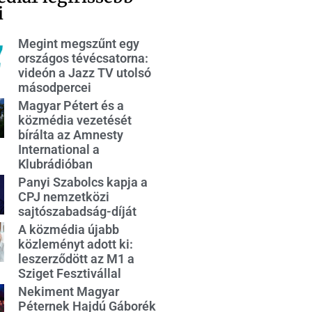
i
Megint megszűnt egy
országos tévécsatorna:
videón a Jazz TV utolsó
másodpercei
Magyar Pétert és a
közmédia vezetését
bírálta az Amnesty
International a
Klubrádióban
Panyi Szabolcs kapja a
CPJ nemzetközi
sajtószabadság-díját
A közmédia újabb
közleményt adott ki:
leszerződött az M1 a
Sziget Fesztivállal
Nekiment Magyar
Péternek Hajdú Gáborék