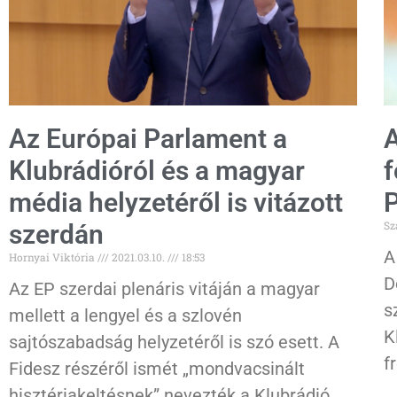
Az Európai Parlament a
A
Klubrádióról és a magyar
f
média helyzetéről is vitázott
P
Sz
szerdán
A
Hornyai Viktória
2021.03.10.
18:53
D
Az EP szerdai plenáris vitáján a magyar
s
mellett a lengyel és a szlovén
K
sajtószabadság helyzetéről is szó esett. A
f
Fidesz részéről ismét „mondvacsinált
hisztériakeltésnek” nevezték a Klubrádió