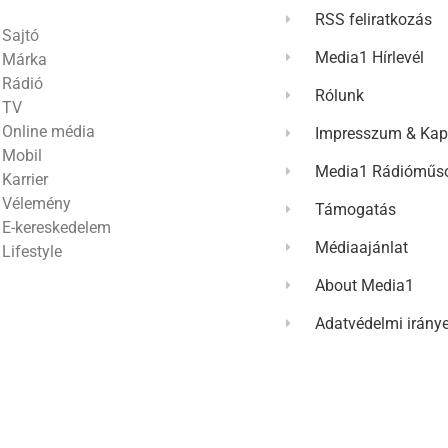
RSS feliratkozás
Sajtó
Media1 Hírlevél
Márka
Rádió
Rólunk
TV
Online média
Impresszum & Kap
Mobil
Media1 Rádióműso
Karrier
Vélemény
Támogatás
E-kereskedelem
Médiaajánlat
Lifestyle
About Media1
Adatvédelmi irány