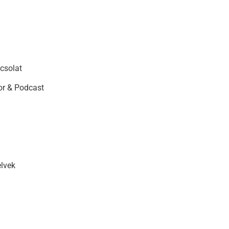
csolat
r & Podcast
elvek