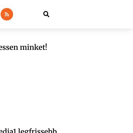
essen minket!
dia1 legfrissebb