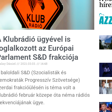
híre
 Klubrádió ügyével is
oglalkozott az Európai
arlament S&D frakciója
alay Dániel
2021.03.03.
14:48
 baloldali S&D (Szocialisták és
emokraták Progresszív Szövetsége)
zerdai frakcióülésén is téma volt a
lubrádió február közepe óta néma rádiós
rekvenciájának ügye.