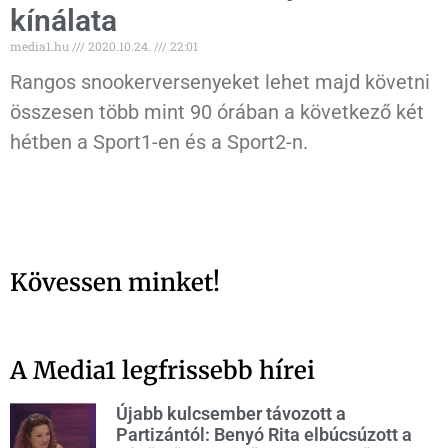
kínálata
media1.hu
2020.10.24.
22:01
Rangos snookerversenyeket lehet majd követni
összesen több mint 90 órában a következő két
hétben a Sport1-en és a Sport2-n.
Kövessen minket!
A Media1 legfrissebb hírei
Újabb kulcsember távozott a
Partizántól: Benyó Rita elbúcsúzott a