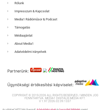
Rólunk
Impresszum & Kapcsolat
Media1 Rádióműsor & Podcast
Támogatás
Médiaajánlat
About Media1
Adatvédelmi irányelvek
Partnerünk:
Ügynökségi értékesítési képviselet:
COPYRIGHT © 2019-2026 ALL RIGHTS RESERVED / MINDEN JOG
FENNTARTVA. MEDIA1 DIGITÁLIS MÉDIA KFT.
V 1.97.2026.02.09.1337
Az oldal reCAPTCHA-t használ.
Adatvédelmi elvek
és
használati feltételek
szerint.