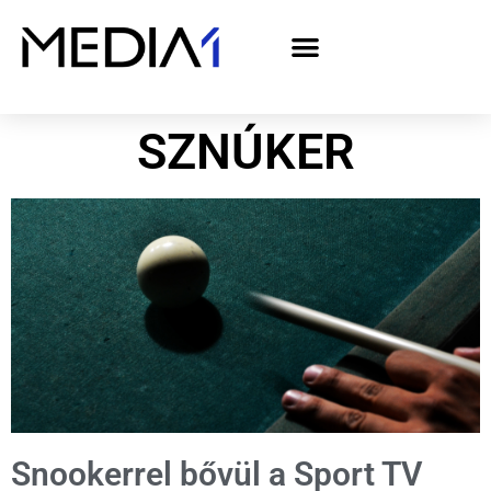
A Media1 médiaajánlata politikai hirdetőknek– országgyűlési választás 2026
SZNÚKER
Snookerrel bővül a Sport TV