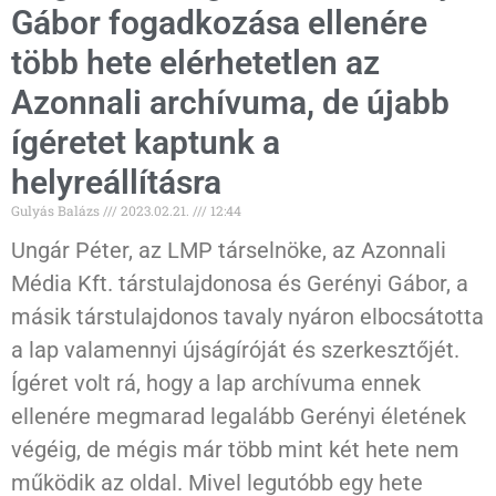
Gábor fogadkozása ellenére
több hete elérhetetlen az
Azonnali archívuma, de újabb
ígéretet kaptunk a
helyreállításra
Gulyás Balázs
2023.02.21.
12:44
Ungár Péter, az LMP társelnöke, az Azonnali
Média Kft. társtulajdonosa és Gerényi Gábor, a
másik társtulajdonos tavaly nyáron elbocsátotta
a lap valamennyi újságíróját és szerkesztőjét.
Ígéret volt rá, hogy a lap archívuma ennek
ellenére megmarad legalább Gerényi életének
végéig, de mégis már több mint két hete nem
működik az oldal. Mivel legutóbb egy hete