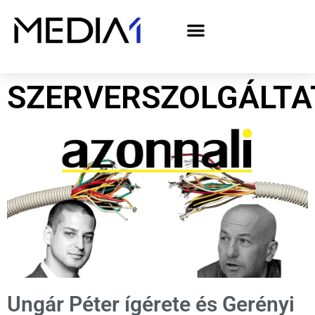
A Media1 médiaajánlata politikai hirdetőknek– országgyűlési választás 2026
SZERVERSZOLGÁLTA
Ungár Péter ígérete és Gerényi