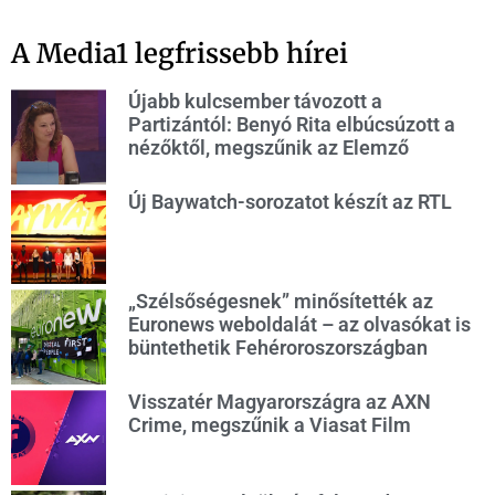
A Media1 legfrissebb hírei
Újabb kulcsember távozott a
Partizántól: Benyó Rita elbúcsúzott a
nézőktől, megszűnik az Elemző
Új Baywatch-sorozatot készít az RTL
„Szélsőségesnek” minősítették az
Euronews weboldalát – az olvasókat is
büntethetik Fehéroroszországban
Visszatér Magyarországra az AXN
Crime, megszűnik a Viasat Film