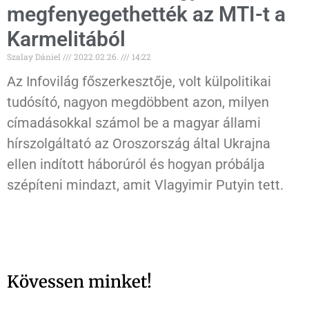
megfenyegethették az MTI-t a
Karmelitából
Szalay Dániel
2022.02.26.
14:22
Az Infovilág főszerkesztője, volt külpolitikai
tudósító, nagyon megdöbbent azon, milyen
címadásokkal számol be a magyar állami
hírszolgáltató az Oroszország által Ukrajna
ellen indított háborúról és hogyan próbálja
szépíteni mindazt, amit Vlagyimir Putyin tett.
Kövessen minket!