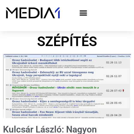
A Media1 médiaajánlata politikai hirdetőknek– országgyűlési választás 2026
SZÉPÍTÉS
Kulcsár László: Nagyon