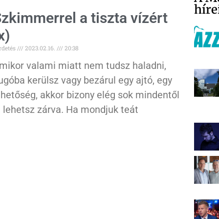
híre
zkimmerrel a tiszta vízért
x)
rdetés
2023.02.16.
20:38
mikor valami miatt nem tudsz haladni,
ugóba kerülsz vagy bezárul egy ajtó, egy
ehetőség, akkor bizony elég sok mindentől
l lehetsz zárva. Ha mondjuk teát