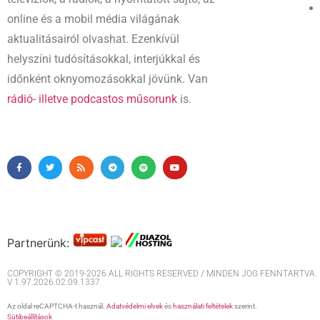
online és a mobil média világának
aktualitásairól olvashat. Ezenkívül
helyszíni tudósításokkal, interjúkkal és
időnként oknyomozásokkal jövünk. Van
rádió- illetve podcastos műsorunk
is.
Partnerünk:
COPYRIGHT © 2019-2026 ALL RIGHTS RESERVED / MINDEN JOG FENNTARTVA. M
V 1.97.2026.02.09.1337
Az oldal reCAPTCHA-t használ.
Adatvédelmi elvek
és
használati feltételek
szerint.
Sütibeállítások