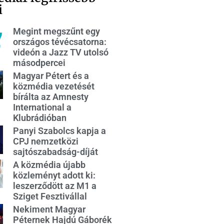
i
Megint megszűnt egy
országos tévécsatorna:
videón a Jazz TV utolsó
másodpercei
Magyar Pétert és a
közmédia vezetését
bírálta az Amnesty
International a
Klubrádióban
Panyi Szabolcs kapja a
CPJ nemzetközi
sajtószabadság-díját
A közmédia újabb
közleményt adott ki:
leszerződött az M1 a
Sziget Fesztivállal
Nekiment Magyar
Péternek Hajdú Gáborék