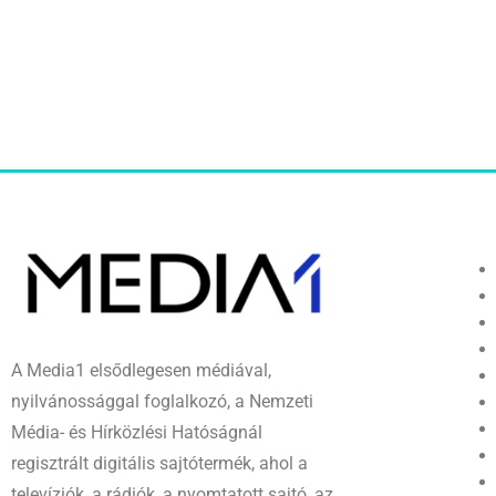
A Media1 elsődlegesen médiával,
nyilvánossággal foglalkozó, a Nemzeti
Média- és Hírközlési Hatóságnál
regisztrált digitális sajtótermék, ahol a
televíziók, a rádiók, a nyomtatott sajtó, az