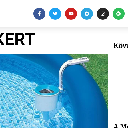
KERT
Köv
A Me