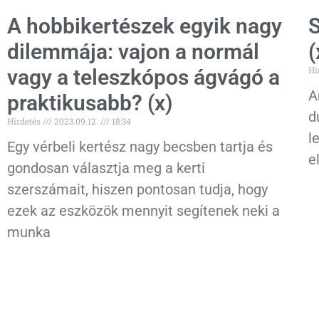
A hobbikertészek egyik nagy
S
dilemmája: vajon a normál
(
Hi
vagy a teleszkópos ágvágó a
A
praktikusabb? (x)
d
Hirdetés
2023.09.12.
18:34
l
Egy vérbeli kertész nagy becsben tartja és
e
gondosan választja meg a kerti
szerszámait, hiszen pontosan tudja, hogy
ezek az eszközök mennyit segítenek neki a
munka