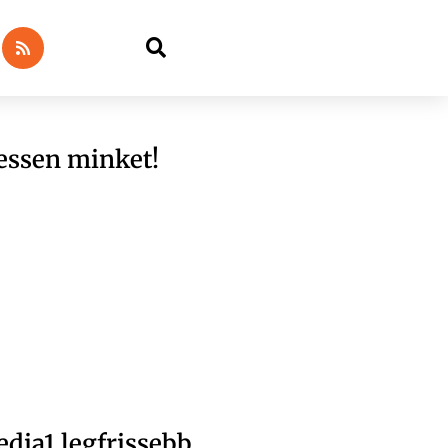
essen minket!
dia1 legfrissebb