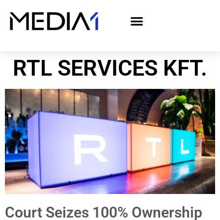
A Media1 médiaajánlata politikai hirdetőknek– országgyűlési választás 2026
RTL SERVICES KFT.
Court Seizes 100% Ownership