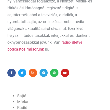
nyilvánossággal foglalkozó, a Nemzeti Média- és
Hírközlési Hatóságnál regisztrált digitális
sajtótermék, ahol a televíziók, a rádiók, a
nyomtatott sajtó, az online és a mobil média
világának aktualitásairól olvashat. Ezenkívül
helyszíni tudósításokkal, interjúkkal és időnként
oknyomozásokkal jövünk. Van
rádió- illetve
podcastos műsorunk
is.
Sajtó
Márka
Rádió