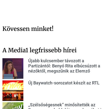
Kövessen minket!
A Media1 legfrissebb hírei
Újabb kulcsember távozott a
Partizántól: Benyó Rita elbúcsúzott a
nézőktől, megszűnik az Elemző
Új Baywatch-sorozatot készít az RTL
„Szélsőségesnek” minősítették az