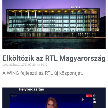
Elköltözik az RTL Magyarország
media1.hu
2021.07.20.
14:10
A WING fejleszti az RTL új központját.