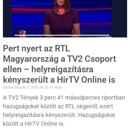
Pert nyert az RTL
Magyarország a TV2 Csoport
ellen – helyreigazításra
kényszerült a HírTV Online is
Szalay Dániel
2021.06.18.
16:53
A TV2 Tények 3 perc 41 másodperces riportban
hazugságokat közölt az RTL cégeiről, ezért
helyreigazításra kényszerült. Hazugságokat
közölt a HírTV Online is.