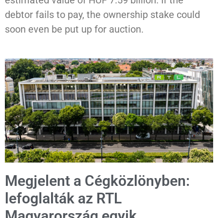
estimated value of HUF 7.59 billion. If the
debtor fails to pay, the ownership stake could
soon even be put up for auction.
Megjelent a Cégközlönyben:
lefoglalták az RTL
Magyarország egyik