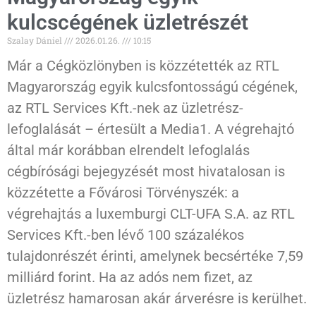
kulcscégének üzletrészét
Szalay Dániel
2026.01.26.
10:15
Már a Cégközlönyben is közzétették az RTL
Magyarország egyik kulcsfontosságú cégének,
az RTL Services Kft.-nek az üzletrész-
lefoglalását – értesült a Media1. A végrehajtó
által már korábban elrendelt lefoglalás
cégbírósági bejegyzését most hivatalosan is
közzétette a Fővárosi Törvényszék: a
végrehajtás a luxemburgi CLT-UFA S.A. az RTL
Services Kft.-ben lévő 100 százalékos
tulajdonrészét érinti, amelynek becsértéke 7,59
milliárd forint. Ha az adós nem fizet, az
üzletrész hamarosan akár árverésre is kerülhet.