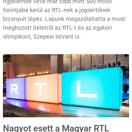
figyelembe véve már több mint 500 millió
forintjába kerül az RTL-nek a jogsértőnek
bizonyult lépés. Lapunk megszólaltatta a most
meghozott ítéletről az RTL-t és az egykori
olimpikont, Szepesi Istvánt is.
Nagyot esett a Magyar RTL