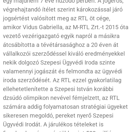
egy majdnem 7 éve húzódó perben. A jogerős,
végrehajtandó ítélet szerint károkozással járó
jogsértést valósított meg az RTL öt cége,
amikor Vidus Gabriella, az M-RTL Zrt.-t 2015 óta
vezető vezérigazgató egyik napról a másikra
átcsábította a tévétársasághoz a 20 éven át
vállalkozói szerződéssel kiváló eredményekkel
nekik dolgozó Szepesi Ügyvédi Iroda szinte
valamennyi jogászát és felmondta az ügyvédi
iroda szerződését. Az RTL ezzel gyakorlatilag
ellehetetlenítette a Szepesi István korábbi
dzsúdó olimpikon nevével fémjelzett, az RTL
számára addig folyamatosan stratégiai ügyeket
sikeresen megoldó, pereket nyerő Szepesi
Ügyvédi Irodát. A járulékos tételeket is