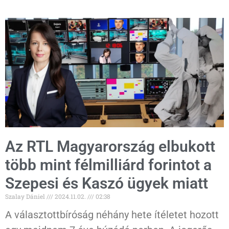
Az RTL Magyarország elbukott
több mint félmilliárd forintot a
Szepesi és Kaszó ügyek miatt
Szalay Dániel
2024.11.02.
02:38
A választottbíróság néhány hete ítéletet hozott