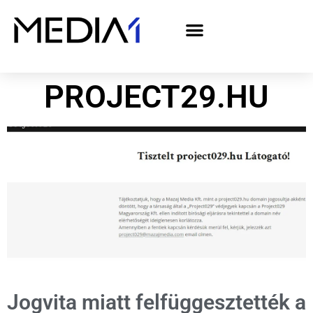
A Media1 médiaajánlata politikai hirdetőknek– országgyűlési választás 2026
PROJECT29.HU
Jogvita miatt felfüggesztették a