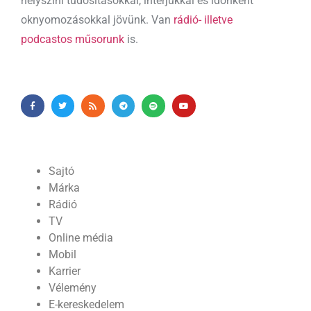
helyszíni tudósításokkal, interjúkkal és időnként
oknyomozásokkal jövünk. Van
rádió- illetve
podcastos műsorunk
is.
Sajtó
Márka
Rádió
TV
Online média
Mobil
Karrier
Vélemény
E-kereskedelem