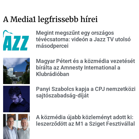
A Media1 legfrissebb hírei
Megint megszűnt egy országos
tévécsatorna: videón a Jazz TV utolsó
másodpercei
Magyar Pétert és a közmédia vezetését
bírálta az Amnesty International a
Klubrádióban
Panyi Szabolcs kapja a CPJ nemzetközi
sajtószabadság-díját
A közmédia újabb közleményt adott ki:
leszerződött az M1 a Sziget Fesztivállal