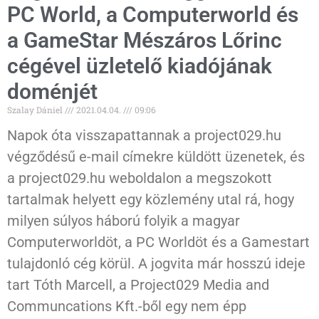
PC World, a Computerworld és
a GameStar Mészáros Lőrinc
cégével üzletelő kiadójának
doménjét
Szalay Dániel
2021.04.04.
09:06
Napok óta visszapattannak a project029.hu
végződésű e-mail címekre küldött üzenetek, és
a project029.hu weboldalon a megszokott
tartalmak helyett egy közlemény utal rá, hogy
milyen súlyos háború folyik a magyar
Computerworldöt, a PC Worldöt és a Gamestart
tulajdonló cég körül. A jogvita már hosszú ideje
tart Tóth Marcell, a Project029 Media and
Communcations Kft.-ből egy nem épp